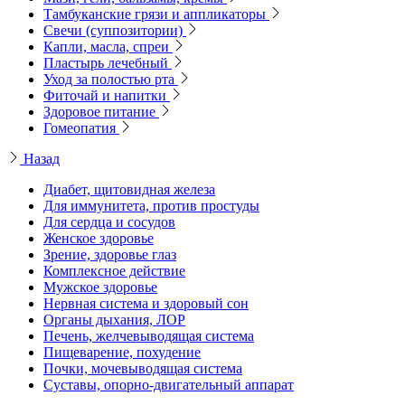
Тамбуканские грязи и аппликаторы
Свечи (суппозитории)
Капли, масла, спреи
Пластырь лечебный
Уход за полостью рта
Фиточай и напитки
Здоровое питание
Гомеопатия
Назад
Диабет, щитовидная железа
Для иммунитета, против простуды
Для сердца и сосудов
Женское здоровье
Зрение, здоровье глаз
Комплексное действие
Мужское здоровье
Нервная система и здоровый сон
Органы дыхания, ЛОР
Печень, желчевыводящая система
Пищеварение, похудение
Почки, мочевыводящая система
Суставы, опорно-двигательный аппарат