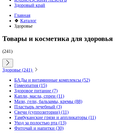
Здоровый край
Главная
🍀
Каталог
Здоровье
Товары и косметика для здоровья
(241)
Здоровье
(241)
БАДы и витаминные комплексы
(52)
Гомеопатия
(15)
Здоровое питание
(7)
Капли, масла, спреи
(11)
Мази, гели, бальзамы, кремы
(88)
Пластырь лечебный
(3)
Свечи (суппозитории)
(11)
Тамбуканские грязи и аппликаторы
(11)
Уход за полостью рта
(13)
Фиточай и напитки
(30)