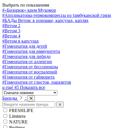
Выбрать по показаниям
#«Бизорюк» крем Мухомор
#Аппликаторы-термокомпрессы из тамбуканской грязи
#БАДы Ветом: в порошке, капсулах, каплях
#Ветом 2
#Ветом 3
#Ветом 4
#Ветом в капсулах
#Гомеопатия для детей
#Гомеопатия для иммунитета
#Гомеопатия для либидо
#Гомеопатия от аллергии
#Гомеопатия от бессонницы
#Гомеопатия от воспалений
#Гомеопатия от гайморита
#Гомеопатия от глистов, паразитов
и ещё 45
Показать все
Бренды
:
FRESHLIFE
Liminera
NATURE
Prolimus