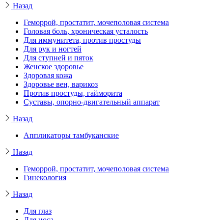
Назад
Геморрой, простатит, мочеполовая система
Головая боль, хроническая усталость
Для иммунитета, против простуды
Для рук и ногтей
Для ступней и пяток
Женское здоровье
Здоровая кожа
Здоровье вен, варикоз
Против простуды, гайморита
Суставы, опорно-двигательный аппарат
Назад
Аппликаторы тамбуканские
Назад
Геморрой, простатит, мочеполовая система
Гинекология
Назад
Для глаз
Для носа