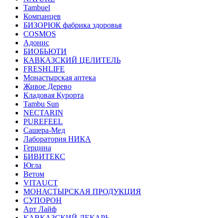
Tambuel
Компанцев
БИЗОРЮК фабрика здоровья
COSMOS
Адонис
БИОБЬЮТИ
КАВКАЗСКИЙ ЦЕЛИТЕЛЬ
FRESHLIFE
Монастырская аптека
Живое Дерево
Кладовая Курорта
Tambu Sun
NECTARIN
PUREFEEL
Сашера-Мед
Лаборатория НИКА
Герцина
БИВИТЕКС
Югла
Ветом
VITAUCT
МОНАСТЫРСКАЯ ПРОДУКЦИЯ
СУПОРОН
Арт Лайф
КАВКАЗСКИЙ ЛЕКАРЬ