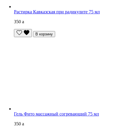
Растирка Кавказская при радикулите 75 мл
350
a
В корзину
Гель Фито массажный согревающий 75 мл
350
a