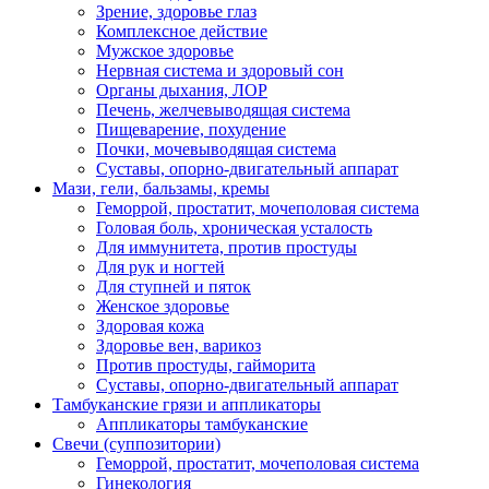
Зрение, здоровье глаз
Комплексное действие
Мужское здоровье
Нервная система и здоровый сон
Органы дыхания, ЛОР
Печень, желчевыводящая система
Пищеварение, похудение
Почки, мочевыводящая система
Суставы, опорно-двигательный аппарат
Мази, гели, бальзамы, кремы
Геморрой, простатит, мочеполовая система
Головая боль, хроническая усталость
Для иммунитета, против простуды
Для рук и ногтей
Для ступней и пяток
Женское здоровье
Здоровая кожа
Здоровье вен, варикоз
Против простуды, гайморита
Суставы, опорно-двигательный аппарат
Тамбуканские грязи и аппликаторы
Аппликаторы тамбуканские
Свечи (суппозитории)
Геморрой, простатит, мочеполовая система
Гинекология