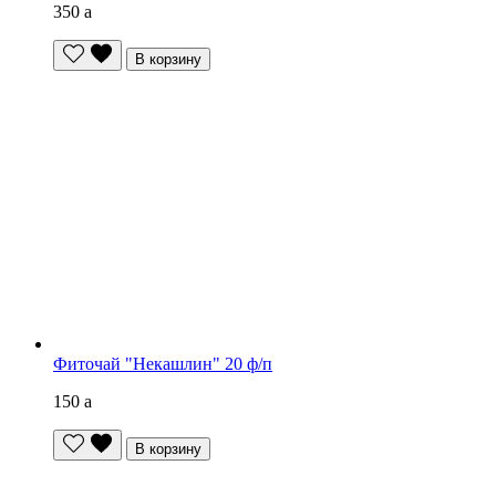
350
a
В корзину
Фиточай "Некашлин" 20 ф/п
150
a
В корзину