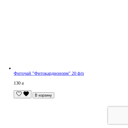
Фиточай "Фитокардионорм" 20 ф/п
130
a
В корзину