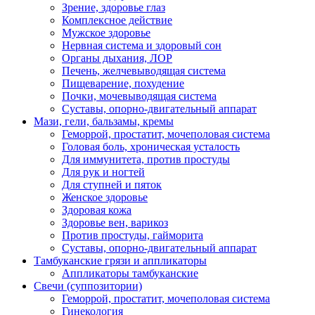
Зрение, здоровье глаз
Комплексное действие
Мужское здоровье
Нервная система и здоровый сон
Органы дыхания, ЛОР
Печень, желчевыводящая система
Пищеварение, похудение
Почки, мочевыводящая система
Суставы, опорно-двигательный аппарат
Мази, гели, бальзамы, кремы
Геморрой, простатит, мочеполовая система
Головая боль, хроническая усталость
Для иммунитета, против простуды
Для рук и ногтей
Для ступней и пяток
Женское здоровье
Здоровая кожа
Здоровье вен, варикоз
Против простуды, гайморита
Суставы, опорно-двигательный аппарат
Тамбуканские грязи и аппликаторы
Аппликаторы тамбуканские
Свечи (суппозитории)
Геморрой, простатит, мочеполовая система
Гинекология