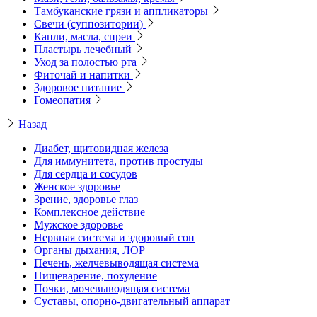
Тамбуканские грязи и аппликаторы
Свечи (суппозитории)
Капли, масла, спреи
Пластырь лечебный
Уход за полостью рта
Фиточай и напитки
Здоровое питание
Гомеопатия
Назад
Диабет, щитовидная железа
Для иммунитета, против простуды
Для сердца и сосудов
Женское здоровье
Зрение, здоровье глаз
Комплексное действие
Мужское здоровье
Нервная система и здоровый сон
Органы дыхания, ЛОР
Печень, желчевыводящая система
Пищеварение, похудение
Почки, мочевыводящая система
Суставы, опорно-двигательный аппарат