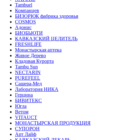
Tambuel
Компанцев
БИЗОРЮК фабрика здоровья
COSMOS
Адонис
БИОБЬЮТИ
КАВКАЗСКИЙ ЦЕЛИТЕЛЬ
FRESHLIFE
Монастырская аптека
Живое Дерево
Кладовая Курорта
Tambu Sun
NECTARIN
PUREFEEL
Сашера-Мед
Лаборатория НИКА
Герцина
БИВИТЕКС
Югла
Ветом
VITAUCT
МОНАСТЫРСКАЯ ПРОДУКЦИЯ
СУПОРОН
Арт Лайф
КАВКАЗСКИЙ ЛЕКАРЬ