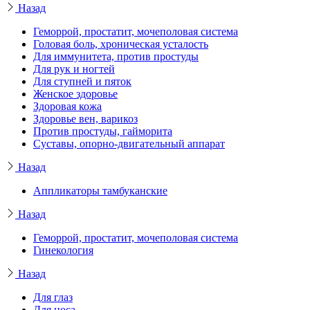
Назад
Геморрой, простатит, мочеполовая система
Головая боль, хроническая усталость
Для иммунитета, против простуды
Для рук и ногтей
Для ступней и пяток
Женское здоровье
Здоровая кожа
Здоровье вен, варикоз
Против простуды, гайморита
Суставы, опорно-двигательный аппарат
Назад
Аппликаторы тамбуканские
Назад
Геморрой, простатит, мочеполовая система
Гинекология
Назад
Для глаз
Для носа