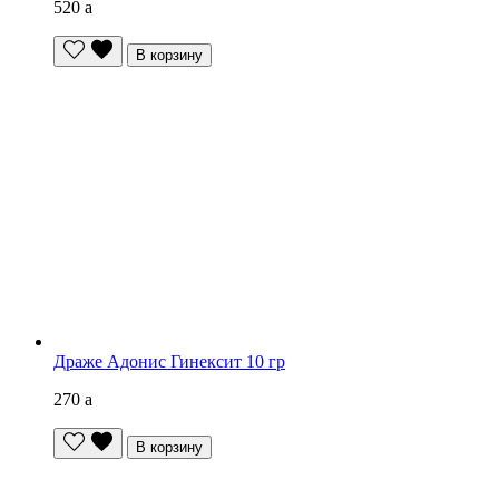
520
a
В корзину
Драже Адонис Гинексит 10 гр
270
a
В корзину