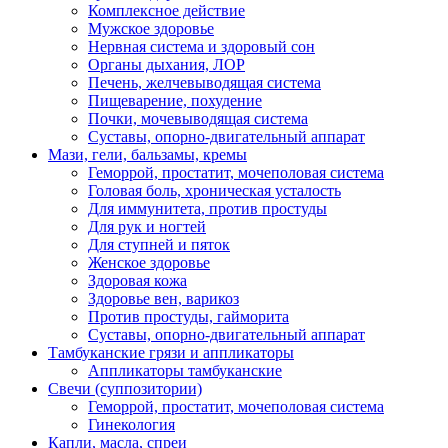
Комплексное действие
Мужское здоровье
Нервная система и здоровый сон
Органы дыхания, ЛОР
Печень, желчевыводящая система
Пищеварение, похудение
Почки, мочевыводящая система
Суставы, опорно-двигательный аппарат
Мази, гели, бальзамы, кремы
Геморрой, простатит, мочеполовая система
Головая боль, хроническая усталость
Для иммунитета, против простуды
Для рук и ногтей
Для ступней и пяток
Женское здоровье
Здоровая кожа
Здоровье вен, варикоз
Против простуды, гайморита
Суставы, опорно-двигательный аппарат
Тамбуканские грязи и аппликаторы
Аппликаторы тамбуканские
Свечи (суппозитории)
Геморрой, простатит, мочеполовая система
Гинекология
Капли, масла, спреи