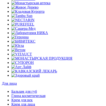
Для лица
Бальзам для губ
Глина косметическая
Крем для век
Крем для лица