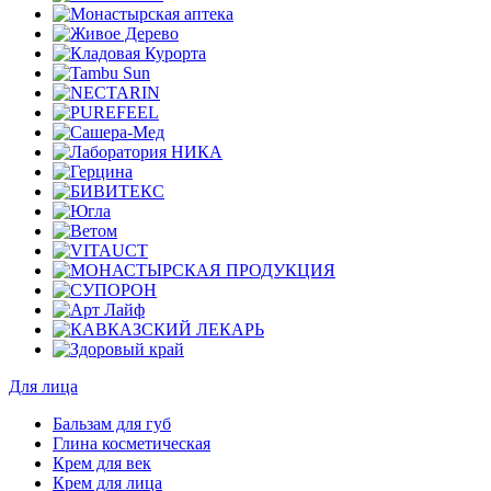
Для лица
Бальзам для губ
Глина косметическая
Крем для век
Крем для лица