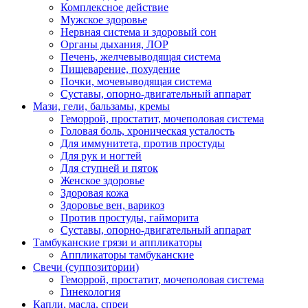
Комплексное действие
Мужское здоровье
Нервная система и здоровый сон
Органы дыхания, ЛОР
Печень, желчевыводящая система
Пищеварение, похудение
Почки, мочевыводящая система
Суставы, опорно-двигательный аппарат
Мази, гели, бальзамы, кремы
Геморрой, простатит, мочеполовая система
Головая боль, хроническая усталость
Для иммунитета, против простуды
Для рук и ногтей
Для ступней и пяток
Женское здоровье
Здоровая кожа
Здоровье вен, варикоз
Против простуды, гайморита
Суставы, опорно-двигательный аппарат
Тамбуканские грязи и аппликаторы
Аппликаторы тамбуканские
Свечи (суппозитории)
Геморрой, простатит, мочеполовая система
Гинекология
Капли, масла, спреи