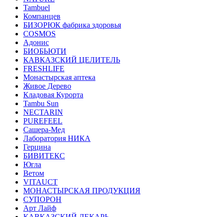
Tambuel
Компанцев
БИЗОРЮК фабрика здоровья
COSMOS
Адонис
БИОБЬЮТИ
КАВКАЗСКИЙ ЦЕЛИТЕЛЬ
FRESHLIFE
Монастырская аптека
Живое Дерево
Кладовая Курорта
Tambu Sun
NECTARIN
PUREFEEL
Сашера-Мед
Лаборатория НИКА
Герцина
БИВИТЕКС
Югла
Ветом
VITAUCT
МОНАСТЫРСКАЯ ПРОДУКЦИЯ
СУПОРОН
Арт Лайф
КАВКАЗСКИЙ ЛЕКАРЬ