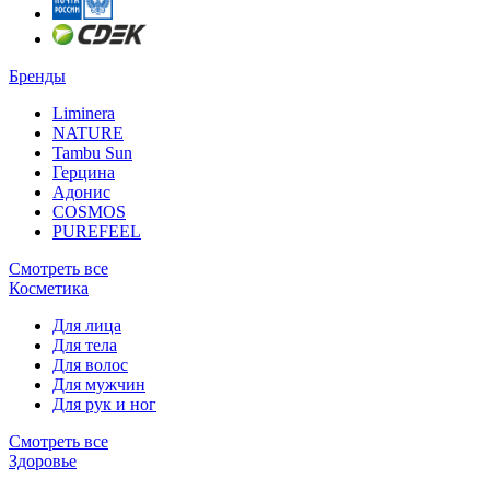
Бренды
Liminera
NATURE
Tambu Sun
Герцина
Адонис
COSMOS
PUREFEEL
Смотреть все
Косметика
Для лица
Для тела
Для волос
Для мужчин
Для рук и ног
Смотреть все
Здоровье