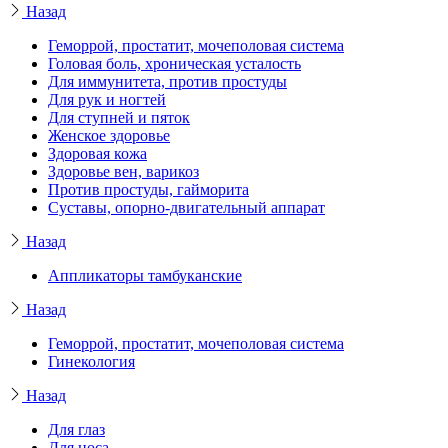
Назад
Геморрой, простатит, мочеполовая система
Головая боль, хроническая усталость
Для иммунитета, против простуды
Для рук и ногтей
Для ступней и пяток
Женское здоровье
Здоровая кожа
Здоровье вен, варикоз
Против простуды, гайморита
Суставы, опорно-двигательный аппарат
Назад
Аппликаторы тамбуканские
Назад
Геморрой, простатит, мочеполовая система
Гинекология
Назад
Для глаз
Для носа