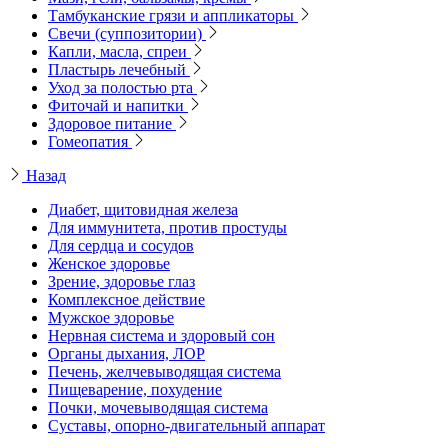
Тамбуканские грязи и аппликаторы
Свечи (суппозитории)
Капли, масла, спреи
Пластырь лечебный
Уход за полостью рта
Фиточай и напитки
Здоровое питание
Гомеопатия
Назад
Диабет, щитовидная железа
Для иммунитета, против простуды
Для сердца и сосудов
Женское здоровье
Зрение, здоровье глаз
Комплексное действие
Мужское здоровье
Нервная система и здоровый сон
Органы дыхания, ЛОР
Печень, желчевыводящая система
Пищеварение, похудение
Почки, мочевыводящая система
Суставы, опорно-двигательный аппарат