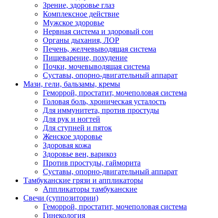
Зрение, здоровье глаз
Комплексное действие
Мужское здоровье
Нервная система и здоровый сон
Органы дыхания, ЛОР
Печень, желчевыводящая система
Пищеварение, похудение
Почки, мочевыводящая система
Суставы, опорно-двигательный аппарат
Мази, гели, бальзамы, кремы
Геморрой, простатит, мочеполовая система
Головая боль, хроническая усталость
Для иммунитета, против простуды
Для рук и ногтей
Для ступней и пяток
Женское здоровье
Здоровая кожа
Здоровье вен, варикоз
Против простуды, гайморита
Суставы, опорно-двигательный аппарат
Тамбуканские грязи и аппликаторы
Аппликаторы тамбуканские
Свечи (суппозитории)
Геморрой, простатит, мочеполовая система
Гинекология