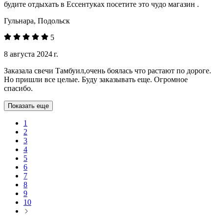
будите отдыхать в Ессентуках посетите это чудо магазин .
Гульнара, Подольск
5
8 августа 2024 г.
Заказала свечи Тамбуил,очень боялась что растают по дороге.
Но пришли все целые. Буду заказывать еще. Огромное
спасибо.
Показать еще
1
2
3
4
5
6
7
8
9
10