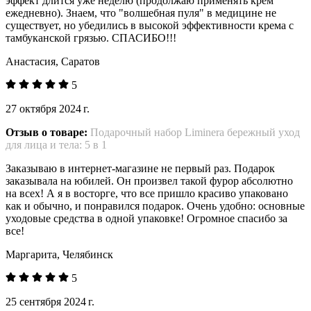
эффект длится уже неделю (продолжаю применять крем
ежедневно). Знаем, что "волшебная пуля" в медицине не
существует, но убедились в высокой эффективности крема с
тамбуканской грязью. СПАСИБО!!!
Анастасия, Саратов
5
27 октября 2024 г.
Отзыв о товаре:
Подарочный набор Liminera бережный уход
для лица и тела: 5 в 1
Заказываю в интернет-магазине не первый раз. Подарок
заказывала на юбилей. Он произвел такой фурор абсолютно
на всех! А я в восторге, что все пришло красиво упаковано
как и обычно, и понравился подарок. Очень удобно: основные
уходовые средства в одной упаковке! Огромное спасибо за
все!
Маргарита, Челябинск
5
25 сентября 2024 г.