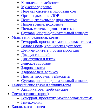
Комплексное действие
Мужское здоровье
Нервная система и здоровый сон
Органы дыхания, ЛОР
Печень, желчевыводящая система
Пищеварение, похудение
Почки, мочевыводящая система
Суставы, опорно-двигательный аппарат
Мази, гели, бальзамы, кремы
Геморрой, простатит, мочеполовая система
Головая боль, хроническая усталость
Для иммунитета, против простуды
Для рук и ногтей
Для ступней и пяток
Женское здоровье
Здоровая кожа
Здоровье вен, варикоз
Против простуды, гайморита
Суставы, опорно-двигательный аппарат
Тамбуканские грязи и аппликаторы
Аппликаторы тамбуканские
Свечи (суппозитории)
Геморрой, простатит, мочеполовая система
Гинекология
Капли, масла, спреи