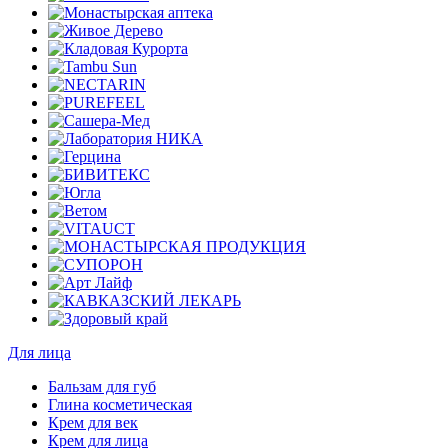
Для лица
Бальзам для губ
Глина косметическая
Крем для век
Крем для лица