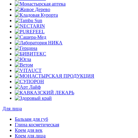
Для лица
Бальзам для губ
Глина косметическая
Крем для век
Крем для лица