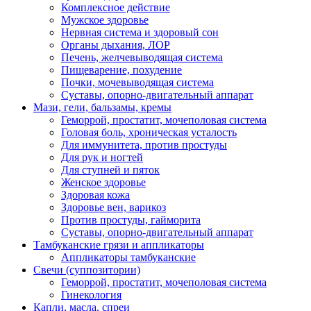
Комплексное действие
Мужское здоровье
Нервная система и здоровый сон
Органы дыхания, ЛОР
Печень, желчевыводящая система
Пищеварение, похудение
Почки, мочевыводящая система
Суставы, опорно-двигательный аппарат
Мази, гели, бальзамы, кремы
Геморрой, простатит, мочеполовая система
Головая боль, хроническая усталость
Для иммунитета, против простуды
Для рук и ногтей
Для ступней и пяток
Женское здоровье
Здоровая кожа
Здоровье вен, варикоз
Против простуды, гайморита
Суставы, опорно-двигательный аппарат
Тамбуканские грязи и аппликаторы
Аппликаторы тамбуканские
Свечи (суппозитории)
Геморрой, простатит, мочеполовая система
Гинекология
Капли, масла, спреи