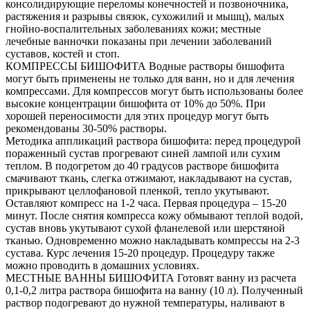
консолидирующие переломы конечностей и позвоночника,
растяжения и разрывы связок, сухожилий и мышц), малых
гнойно-воспалительных заболеваниях кожи; местные
лечебные ванночки показаны при лечении заболеваний
суставов, костей и стоп.
КОМПРЕССЫ БИШОФИТА Водные растворы бишофита
могут быть применены не только для ванн, но и для лечения
компрессами. Для компрессов могут быть использованы более
высокие концентрации бишофита от 10% до 50%. При
хорошей переносимости для этих процедур могут быть
рекомендованы 30-50% растворы.
Методика аппликаций раствора бишофита: перед процедурой
пораженный сустав прогревают синей лампой или сухим
теплом. В подогретом до 40 градусов растворе бишофита
смачивают ткань, слегка отжимают, накладывают на сустав,
прикрывают целлофановой пленкой, тепло укутывают.
Оставляют компресс на 1-2 часа. Первая процедура – 15-20
минут. После снятия компресса кожу обмывают теплой водой,
сустав вновь укутывают сухой фланелевой или шерстяной
тканью. Одновременно можно накладывать компрессы на 2-3
сустава. Курс лечения 15-20 процедур. Процедуру также
можно проводить в домашних условиях.
МЕСТНЫЕ ВАННЫ БИШОФИТА Готовят ванну из расчета
0,1-0,2 литра раствора бишофита на ванну (10 л). Полученный
раствор подогревают до нужной температуры, наливают в