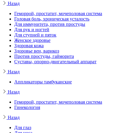
Назад
Геморрой, простатит, мочеполовая система
Головая боль, хроническая усталость
Для иммунитета, против простуды
Для рук и ногтей
Для ступней и пяток
Женское здоровье
Здоровая кожа
Здоровье вен, варикоз
Против простуды, гайморита
Суставы, опорно-двигательный аппарат
Назад
Аппликаторы тамбуканские
Назад
Геморрой, простатит, мочеполовая система
Гинекология
Назад
Для глаз
Для носа