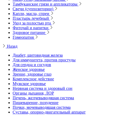
Тамбуканские грязи и аппликаторы
Свечи (суппозитории)
Капли, масла, спреи
Пластырь лечебный
Уход за полостью рта
Фиточай и напитки
Здоровое питание
Гомеопатия
Назад
Диабет, щитовидная железа
Для иммунитета, против простуды
Для сердца и сосудов
Женское здоровье
Зрение, здоровье глаз
Комплексное действие
Мужское здоровье
Нервная система и здоровый сон
Органы дыхания, ЛОР
Печень, желчевыводящая система
Пищеварение, похудение
Почки, мочевыводящая система
Суставы, опорно-двигательный аппарат