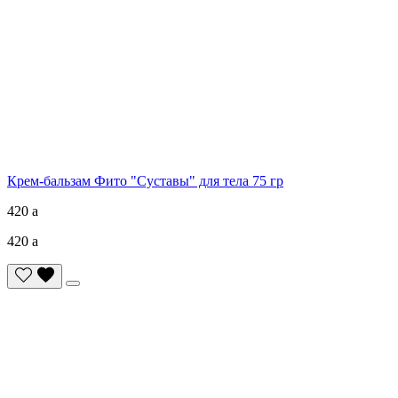
Крем-бальзам Фито "Суставы" для тела 75 гр
420
a
420
a