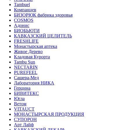
Tambuel
Компанцев
БИЗОРЮК фабрика здоровья
COSMOS
Адонис
БИОБЬЮТИ
КАВКАЗСКИЙ ЦЕЛИТЕЛЬ
FRESHLIFE
Монастырская аптека
Живое Дерево
Кладовая Курорта
Tambu Sun
NECTARIN
PUREFEEL
Сашера-Мед
Лаборатория НИКА
Герцина
БИВИТЕКС
Югла
Ветом
VITAUCT
МОНАСТЫРСКАЯ ПРОДУКЦИЯ
СУПОРОН
Арт Лайф
КАВКАЗСКИЙ ЛЕКАРЬ