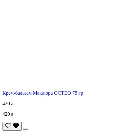
Крем-бальзам Маклюра ОСТЕО 75 гр
420
a
420
a