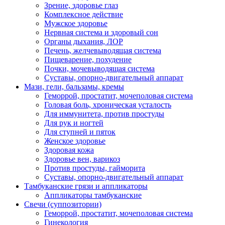
Зрение, здоровье глаз
Комплексное действие
Мужское здоровье
Нервная система и здоровый сон
Органы дыхания, ЛОР
Печень, желчевыводящая система
Пищеварение, похудение
Почки, мочевыводящая система
Суставы, опорно-двигательный аппарат
Мази, гели, бальзамы, кремы
Геморрой, простатит, мочеполовая система
Головая боль, хроническая усталость
Для иммунитета, против простуды
Для рук и ногтей
Для ступней и пяток
Женское здоровье
Здоровая кожа
Здоровье вен, варикоз
Против простуды, гайморита
Суставы, опорно-двигательный аппарат
Тамбуканские грязи и аппликаторы
Аппликаторы тамбуканские
Свечи (суппозитории)
Геморрой, простатит, мочеполовая система
Гинекология