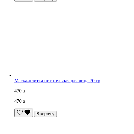
Маска-плитка питательная для лица 70 гр
470
a
470
a
В корзину