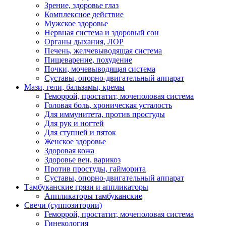
Зрение, здоровье глаз
Комплексное действие
Мужское здоровье
Нервная система и здоровый сон
Органы дыхания, ЛОР
Печень, желчевыводящая система
Пищеварение, похудение
Почки, мочевыводящая система
Суставы, опорно-двигательный аппарат
Мази, гели, бальзамы, кремы
Геморрой, простатит, мочеполовая система
Головая боль, хроническая усталость
Для иммунитета, против простуды
Для рук и ногтей
Для ступней и пяток
Женское здоровье
Здоровая кожа
Здоровье вен, варикоз
Против простуды, гайморита
Суставы, опорно-двигательный аппарат
Тамбуканские грязи и аппликаторы
Аппликаторы тамбуканские
Свечи (суппозитории)
Геморрой, простатит, мочеполовая система
Гинекология