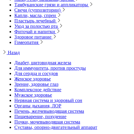
Тамбуканские грязи и аппликаторы
Свечи (суппозитории)
Капли, масла, спреи
Пластырь лечебный
Уход за полостью рта
Фиточай и напитки
Здоровое питание
Гомеопатия
Назад
Диабет, щитовидная железа
Для иммунитета, против простуды
Для сердца и сосудов
Женское здоровье
Зрение, здоровье глаз
Комплексное действие
Мужское здоровье
Нервная система и здоровый сон
Органы дыхания, ЛОР
Печень, желчевыводящая система
Пищеварение, похудение
Почки, мочевыводящая система
Суставы, опорно-двигательный аппарат