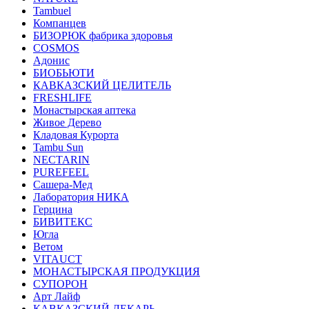
Tambuel
Компанцев
БИЗОРЮК фабрика здоровья
COSMOS
Адонис
БИОБЬЮТИ
КАВКАЗСКИЙ ЦЕЛИТЕЛЬ
FRESHLIFE
Монастырская аптека
Живое Дерево
Кладовая Курорта
Tambu Sun
NECTARIN
PUREFEEL
Сашера-Мед
Лаборатория НИКА
Герцина
БИВИТЕКС
Югла
Ветом
VITAUCT
МОНАСТЫРСКАЯ ПРОДУКЦИЯ
СУПОРОН
Арт Лайф
КАВКАЗСКИЙ ЛЕКАРЬ