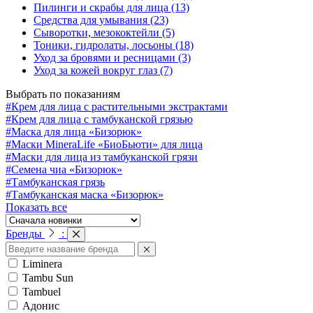
Пилинги и скрабы для лица
(13)
Средства для умывания
(23)
Сыворотки, мезококтейли
(5)
Тоники, гидролаты, лосьоны
(18)
Уход за бровями и ресницами
(3)
Уход за кожей вокруг глаз
(7)
Выбрать по показаниям
#Крем для лица с растительными экстрактами
#Крем для лица с тамбуканской грязью
#Маска для лица «Бизорюк»
#Маски MineraLife «БиоБьюти» для лица
#Маски для лица из тамбуканской грязи
#Семена чиа «Бизорюк»
#Тамбуканская грязь
#Тамбуканская маска «Бизорюк»
Показать все
Бренды
:
Liminera
Tambu Sun
Tambuel
Адонис