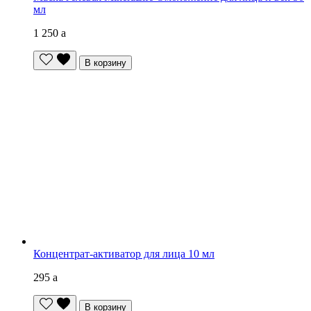
мл
1 250
a
В корзину
Концентрат-активатор для лица 10 мл
295
a
В корзину