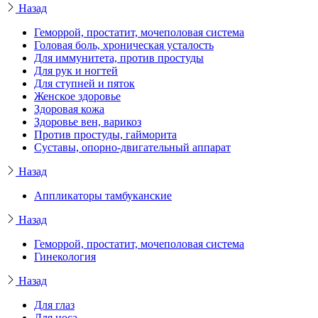
Назад
Геморрой, простатит, мочеполовая система
Головая боль, хроническая усталость
Для иммунитета, против простуды
Для рук и ногтей
Для ступней и пяток
Женское здоровье
Здоровая кожа
Здоровье вен, варикоз
Против простуды, гайморита
Суставы, опорно-двигательный аппарат
Назад
Аппликаторы тамбуканские
Назад
Геморрой, простатит, мочеполовая система
Гинекология
Назад
Для глаз
Для носа