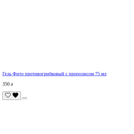
Гель Фито противогрибковый с прополисом 75 мл
350
a