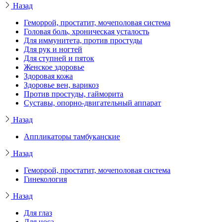
Назад
Геморрой, простатит, мочеполовая система
Головая боль, хроническая усталость
Для иммунитета, против простуды
Для рук и ногтей
Для ступней и пяток
Женское здоровье
Здоровая кожа
Здоровье вен, варикоз
Против простуды, гайморита
Суставы, опорно-двигательный аппарат
Назад
Аппликаторы тамбуканские
Назад
Геморрой, простатит, мочеполовая система
Гинекология
Назад
Для глаз
Для носа