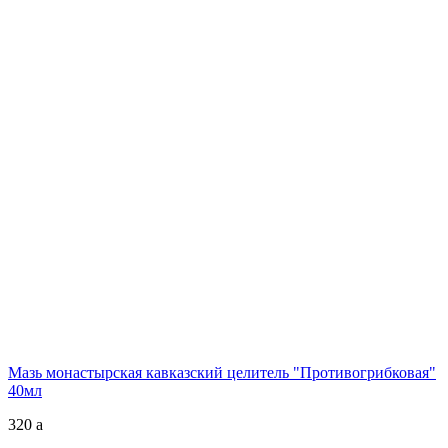
Мазь монастырская кавказский целитель "Противогрибковая"
40мл
320
a