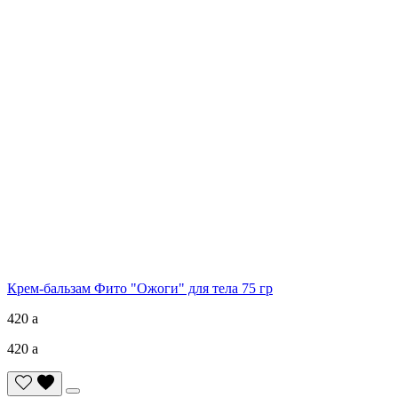
Крем-бальзам Фито "Ожоги" для тела 75 гр
420
a
420
a