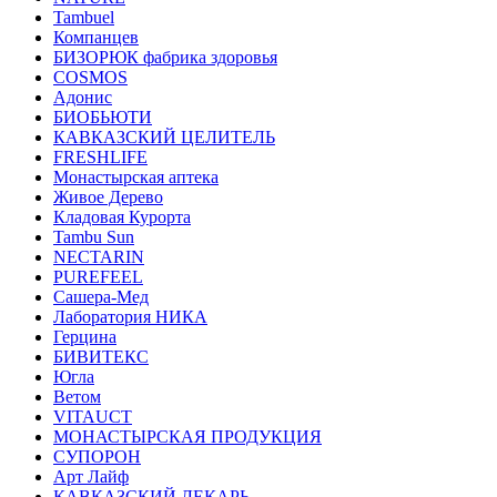
Tambuel
Компанцев
БИЗОРЮК фабрика здоровья
COSMOS
Адонис
БИОБЬЮТИ
КАВКАЗСКИЙ ЦЕЛИТЕЛЬ
FRESHLIFE
Монастырская аптека
Живое Дерево
Кладовая Курорта
Tambu Sun
NECTARIN
PUREFEEL
Сашера-Мед
Лаборатория НИКА
Герцина
БИВИТЕКС
Югла
Ветом
VITAUCT
МОНАСТЫРСКАЯ ПРОДУКЦИЯ
СУПОРОН
Арт Лайф
КАВКАЗСКИЙ ЛЕКАРЬ