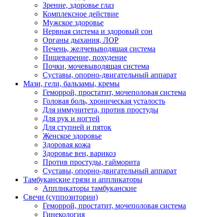
Зрение, здоровье глаз
Комплексное действие
Мужское здоровье
Нервная система и здоровый сон
Органы дыхания, ЛОР
Печень, желчевыводящая система
Пищеварение, похудение
Почки, мочевыводящая система
Суставы, опорно-двигательный аппарат
Мази, гели, бальзамы, кремы
Геморрой, простатит, мочеполовая система
Головая боль, хроническая усталость
Для иммунитета, против простуды
Для рук и ногтей
Для ступней и пяток
Женское здоровье
Здоровая кожа
Здоровье вен, варикоз
Против простуды, гайморита
Суставы, опорно-двигательный аппарат
Тамбуканские грязи и аппликаторы
Аппликаторы тамбуканские
Свечи (суппозитории)
Геморрой, простатит, мочеполовая система
Гинекология