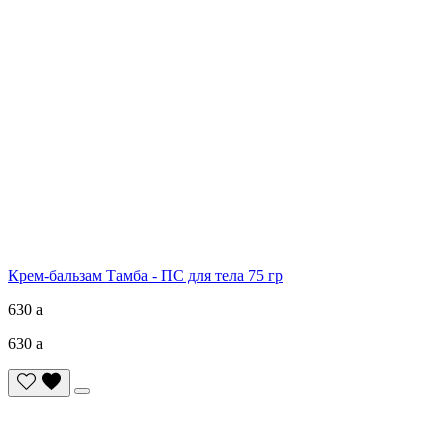
Крем-бальзам Тамба - ПС для тела 75 гр
630
a
630
a