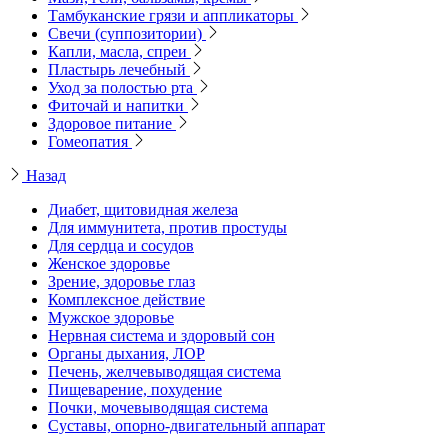
Тамбуканские грязи и аппликаторы
Свечи (суппозитории)
Капли, масла, спреи
Пластырь лечебный
Уход за полостью рта
Фиточай и напитки
Здоровое питание
Гомеопатия
Назад
Диабет, щитовидная железа
Для иммунитета, против простуды
Для сердца и сосудов
Женское здоровье
Зрение, здоровье глаз
Комплексное действие
Мужское здоровье
Нервная система и здоровый сон
Органы дыхания, ЛОР
Печень, желчевыводящая система
Пищеварение, похудение
Почки, мочевыводящая система
Суставы, опорно-двигательный аппарат