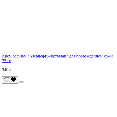
Крем бальзам "Азернефть-нафталан" для поврежденной кожи
75 гр
340
a