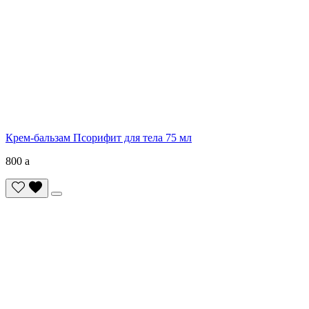
Крем-бальзам Псорифит для тела 75 мл
800
a