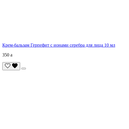
Крем-бальзам Герпефит с ионами серебра для лица 10 мл
350
a