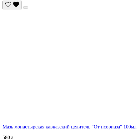
Мазь монастырская кавказский целитель "От псориаза" 100мл
580
a