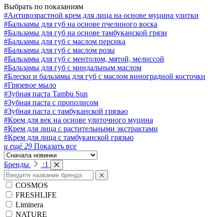
Выбрать по показаниям
#Антивозрастной крем для лица на основе муцина улитки
#Бальзамы для губ на основе пчелиного воска
#Бальзамы для губ на основе тамбуканской грязи
#Бальзамы для губ с маслом персика
#Бальзамы для губ с маслом розы
#Бальзамы для губ с ментолом, мятой, мелиссой
#Бальзамы для губ с миндальным маслом
#Блески и бальзамы для губ с маслом виноградной косточки
#Грязевое мыло
#Зубная паста Tambu Sun
#Зубная паста с прополисом
#Зубная паста с тамбуканской грязью
#Крем для век на основе улиточного муцина
#Крем для лица с растительными экстрактами
#Крем для лица с тамбуканской грязью
и ещё 29
Показать все
Бренды
:
1
COSMOS
FRESHLIFE
Liminera
NATURE