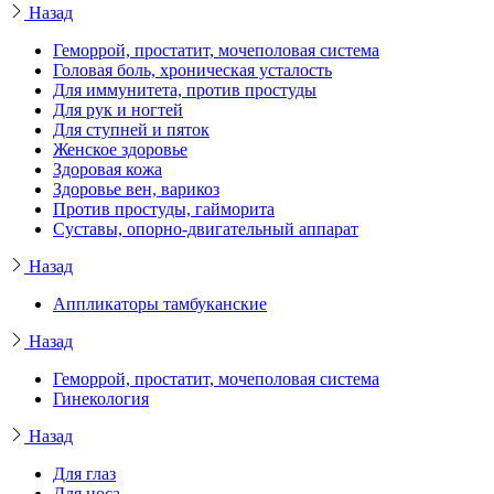
Назад
Геморрой, простатит, мочеполовая система
Головая боль, хроническая усталость
Для иммунитета, против простуды
Для рук и ногтей
Для ступней и пяток
Женское здоровье
Здоровая кожа
Здоровье вен, варикоз
Против простуды, гайморита
Суставы, опорно-двигательный аппарат
Назад
Аппликаторы тамбуканские
Назад
Геморрой, простатит, мочеполовая система
Гинекология
Назад
Для глаз
Для носа