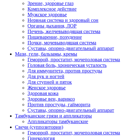
Зрение, здоровье глаз
Комплексное действие
Мужское здоровье
Нервная система и здоровый сон
Органы дыхания, ЛОР
Печень, желчевыводящая система
Пищеварение, похудение
Почки, мочевыводящая система
Суставы, опорно-двигательный аппарат
Мази, гели, бальзамы, кремы
Геморрой, простатит, мочеполовая система
Головая боль, хроническая усталость
Для иммунитета, против простуды
Для рук и ногтей
Для ступней и пяток
Женское здоровье
Здоровая кожа
Здоровье вен, варикоз
Против простуды, гайморита
Суставы, опорно-двигательный аппарат
Тамбуканские грязи и аппликаторы
Аппликаторы тамбуканские
Свечи (суппозитории)
Геморрой, простатит, мочеполовая система
Гинекология