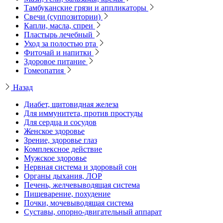
Тамбуканские грязи и аппликаторы
Свечи (суппозитории)
Капли, масла, спреи
Пластырь лечебный
Уход за полостью рта
Фиточай и напитки
Здоровое питание
Гомеопатия
Назад
Диабет, щитовидная железа
Для иммунитета, против простуды
Для сердца и сосудов
Женское здоровье
Зрение, здоровье глаз
Комплексное действие
Мужское здоровье
Нервная система и здоровый сон
Органы дыхания, ЛОР
Печень, желчевыводящая система
Пищеварение, похудение
Почки, мочевыводящая система
Суставы, опорно-двигательный аппарат