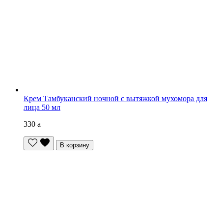
Крем Тамбуканский ночной с вытяжкой мухомора для
лица 50 мл
330
a
В корзину