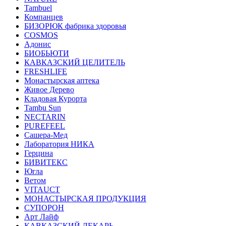
Tambuel
Компанцев
БИЗОРЮК фабрика здоровья
COSMOS
Адонис
БИОБЬЮТИ
КАВКАЗСКИЙ ЦЕЛИТЕЛЬ
FRESHLIFE
Монастырская аптека
Живое Дерево
Кладовая Курорта
Tambu Sun
NECTARIN
PUREFEEL
Сашера-Мед
Лаборатория НИКА
Герцина
БИВИТЕКС
Югла
Ветом
VITAUCT
МОНАСТЫРСКАЯ ПРОДУКЦИЯ
СУПОРОН
Арт Лайф
КАВКАЗСКИЙ ЛЕКАРЬ