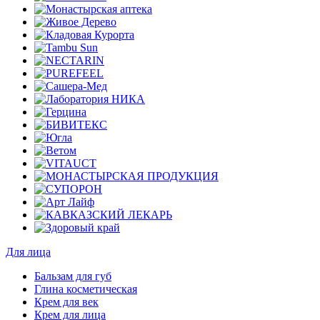
Для лица
Бальзам для губ
Глина косметическая
Крем для век
Крем для лица