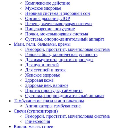
Комплексное действие
Мужское здоровье
Нервная система и здоровый сон
Органы дыхания, ЛОР
Печень, желчевыводящая система
Пищеварение, похудение
Почки, мочевыводящая система
Суставы, опорно-двигательный аппарат
Мази, гели, бальзамы, кремы
Геморрой, простатит, мочеполовая система
Головая боль, хроническая усталость
Для иммунитета, против простуды
Для рук и ногтей
Для ступней и пяток
Женское здоровье
Здоровая кожа
Здоровье вен, варикоз
Против простуды, гайморита
Суставы, опорно-двигательный аппарат
Тамбуканские грязи и аппликаторы
Аппликаторы тамбуканские
Свечи (суппозитории)
Геморрой, простатит, мочеполовая система
Гинекология
Капли, масла, спреи