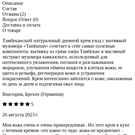
Описание
Состав
Отзывы
(2)
Вопрос-Ответ
(0)
Доставка и оплата
О товаре
Тамбуканский натуральный дневной крем-уход с вытяжкой
мухомора «Tambusun» сочетает в себе самые полезные
компоненты: вытяжку из грязи озера Тамбукан и масляный
экстракт мухомора кавказского, используемый для
интенсивного увлажнения, питания и разглаживания
морщинок, улучшения обмена веществ в клетках кожи, ее
цвета и рельефа, регенерации кожи и устранения
покраснений. Крем интенсивно заботится о коже, омолаживая
ее день за днем и подтягивая овал лица.
Виктория, Брехен (Германия)
5
26 августа 2023 г.
Моя кожа очень и очень привередливая . Но этот крем в купе
с ночным кремом -это какое-то чудо .кожа не вредничает .