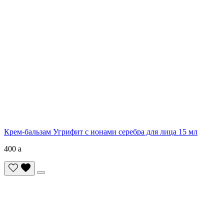
Крем-бальзам Угрифит с ионами серебра для лица 15 мл
400
a