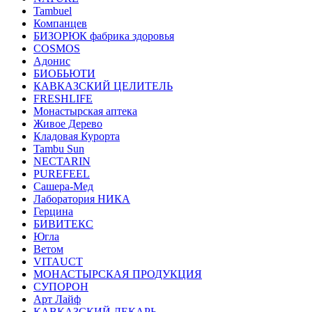
Tambuel
Компанцев
БИЗОРЮК фабрика здоровья
COSMOS
Адонис
БИОБЬЮТИ
КАВКАЗСКИЙ ЦЕЛИТЕЛЬ
FRESHLIFE
Монастырская аптека
Живое Дерево
Кладовая Курорта
Tambu Sun
NECTARIN
PUREFEEL
Сашера-Мед
Лаборатория НИКА
Герцина
БИВИТЕКС
Югла
Ветом
VITAUCT
МОНАСТЫРСКАЯ ПРОДУКЦИЯ
СУПОРОН
Арт Лайф
КАВКАЗСКИЙ ЛЕКАРЬ