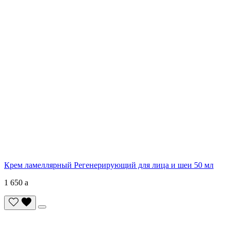
Крем ламеллярный Регенерирующий для лица и шеи 50 мл
1 650
a