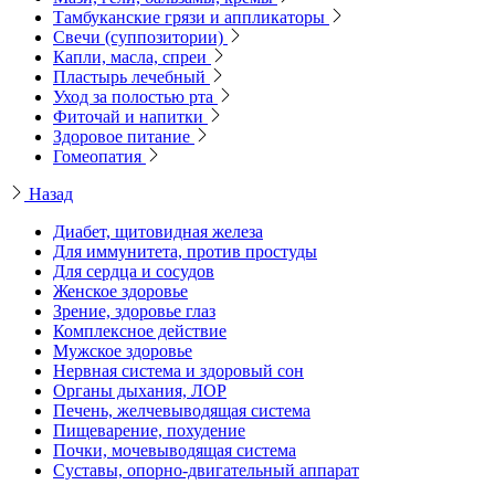
Тамбуканские грязи и аппликаторы
Свечи (суппозитории)
Капли, масла, спреи
Пластырь лечебный
Уход за полостью рта
Фиточай и напитки
Здоровое питание
Гомеопатия
Назад
Диабет, щитовидная железа
Для иммунитета, против простуды
Для сердца и сосудов
Женское здоровье
Зрение, здоровье глаз
Комплексное действие
Мужское здоровье
Нервная система и здоровый сон
Органы дыхания, ЛОР
Печень, желчевыводящая система
Пищеварение, похудение
Почки, мочевыводящая система
Суставы, опорно-двигательный аппарат