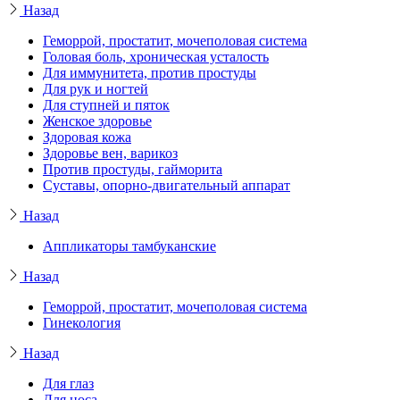
Назад
Геморрой, простатит, мочеполовая система
Головая боль, хроническая усталость
Для иммунитета, против простуды
Для рук и ногтей
Для ступней и пяток
Женское здоровье
Здоровая кожа
Здоровье вен, варикоз
Против простуды, гайморита
Суставы, опорно-двигательный аппарат
Назад
Аппликаторы тамбуканские
Назад
Геморрой, простатит, мочеполовая система
Гинекология
Назад
Для глаз
Для носа