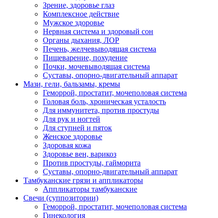
Зрение, здоровье глаз
Комплексное действие
Мужское здоровье
Нервная система и здоровый сон
Органы дыхания, ЛОР
Печень, желчевыводящая система
Пищеварение, похудение
Почки, мочевыводящая система
Суставы, опорно-двигательный аппарат
Мази, гели, бальзамы, кремы
Геморрой, простатит, мочеполовая система
Головая боль, хроническая усталость
Для иммунитета, против простуды
Для рук и ногтей
Для ступней и пяток
Женское здоровье
Здоровая кожа
Здоровье вен, варикоз
Против простуды, гайморита
Суставы, опорно-двигательный аппарат
Тамбуканские грязи и аппликаторы
Аппликаторы тамбуканские
Свечи (суппозитории)
Геморрой, простатит, мочеполовая система
Гинекология