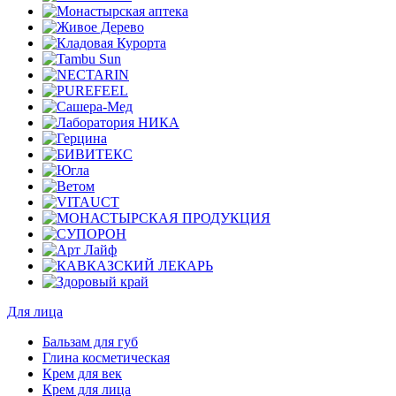
Для лица
Бальзам для губ
Глина косметическая
Крем для век
Крем для лица