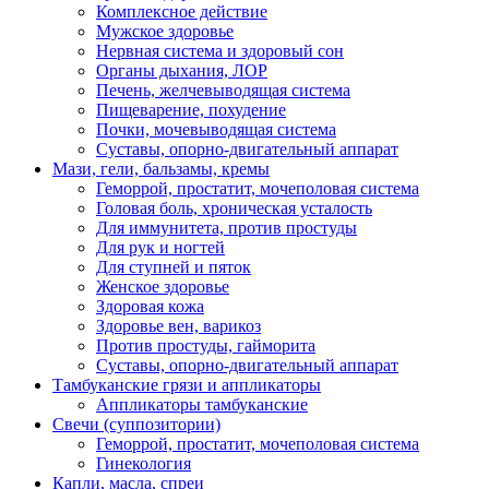
Комплексное действие
Мужское здоровье
Нервная система и здоровый сон
Органы дыхания, ЛОР
Печень, желчевыводящая система
Пищеварение, похудение
Почки, мочевыводящая система
Суставы, опорно-двигательный аппарат
Мази, гели, бальзамы, кремы
Геморрой, простатит, мочеполовая система
Головая боль, хроническая усталость
Для иммунитета, против простуды
Для рук и ногтей
Для ступней и пяток
Женское здоровье
Здоровая кожа
Здоровье вен, варикоз
Против простуды, гайморита
Суставы, опорно-двигательный аппарат
Тамбуканские грязи и аппликаторы
Аппликаторы тамбуканские
Свечи (суппозитории)
Геморрой, простатит, мочеполовая система
Гинекология
Капли, масла, спреи