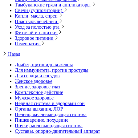
Тамбуканские грязи и аппликаторы
Свечи (суппозитории)
Капли, масла, спреи
Пластырь лечебный
Уход за полостью рта
Фиточай и напитки
Здоровое питание
Гомеопатия
Назад
Диабет, щитовидная железа
Для иммунитета, против простуды
Для сердца и сосудов
Женское здоровье
Зрение, здоровье глаз
Комплексное действие
Мужское здоровье
Нервная система и здоровый сон
Органы дыхания, ЛОР
Печень, желчевыводящая система
Пищеварение, похудение
Почки, мочевыводящая система
Суставы, опорно-двигательный аппарат