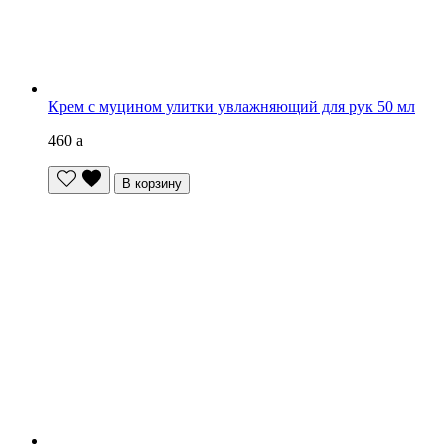
Крем с муцином улитки увлажняющий для рук 50 мл
460
a
В корзину