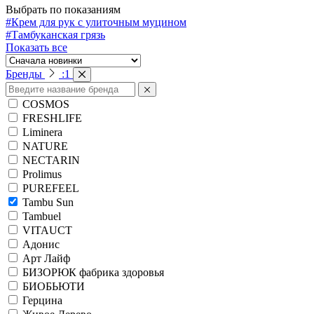
Выбрать по показаниям
#Крем для рук с улиточным муцином
#Тамбуканская грязь
Показать все
Бренды
:
1
COSMOS
FRESHLIFE
Liminera
NATURE
NECTARIN
Prolimus
PUREFEEL
Tambu Sun
Tambuel
VITAUCT
Адонис
Арт Лайф
БИЗОРЮК фабрика здоровья
БИОБЬЮТИ
Герцина