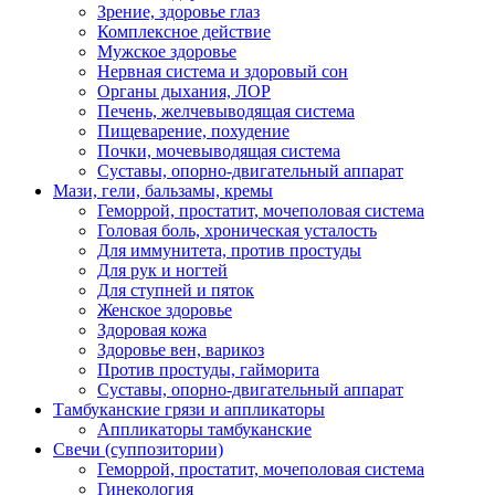
Зрение, здоровье глаз
Комплексное действие
Мужское здоровье
Нервная система и здоровый сон
Органы дыхания, ЛОР
Печень, желчевыводящая система
Пищеварение, похудение
Почки, мочевыводящая система
Суставы, опорно-двигательный аппарат
Мази, гели, бальзамы, кремы
Геморрой, простатит, мочеполовая система
Головая боль, хроническая усталость
Для иммунитета, против простуды
Для рук и ногтей
Для ступней и пяток
Женское здоровье
Здоровая кожа
Здоровье вен, варикоз
Против простуды, гайморита
Суставы, опорно-двигательный аппарат
Тамбуканские грязи и аппликаторы
Аппликаторы тамбуканские
Свечи (суппозитории)
Геморрой, простатит, мочеполовая система
Гинекология