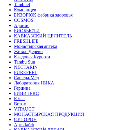
Tambuel
Компанцев
БИЗОРЮК фабрика здоровья
COSMOS
Адонис
БИОБЬЮТИ
КАВКАЗСКИЙ ЦЕЛИТЕЛЬ
FRESHLIFE
Монастырская аптека
Живое Дерево
Кладовая Курорта
Tambu Sun
NECTARIN
PUREFEEL
Сашера-Мед
Лаборатория НИКА
Герцина
БИВИТЕКС
Югла
Ветом
VITAUCT
МОНАСТЫРСКАЯ ПРОДУКЦИЯ
СУПОРОН
Арт Лайф
КАВКАЗСКИЙ ЛЕКАРЬ