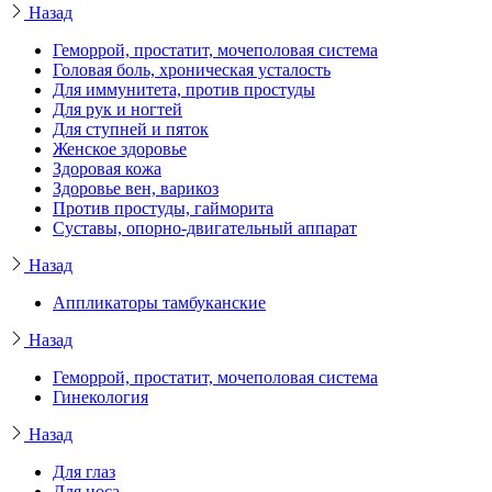
Назад
Геморрой, простатит, мочеполовая система
Головая боль, хроническая усталость
Для иммунитета, против простуды
Для рук и ногтей
Для ступней и пяток
Женское здоровье
Здоровая кожа
Здоровье вен, варикоз
Против простуды, гайморита
Суставы, опорно-двигательный аппарат
Назад
Аппликаторы тамбуканские
Назад
Геморрой, простатит, мочеполовая система
Гинекология
Назад
Для глаз
Для носа