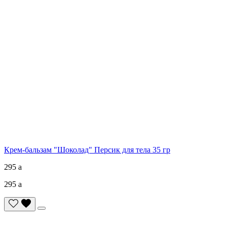
Крем-бальзам "Шоколад" Персик для тела 35 гр
295
a
295
a