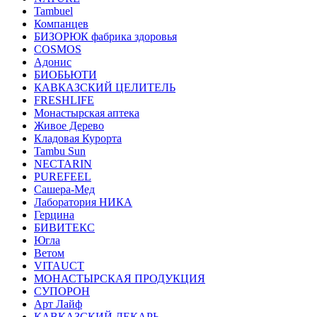
Tambuel
Компанцев
БИЗОРЮК фабрика здоровья
COSMOS
Адонис
БИОБЬЮТИ
КАВКАЗСКИЙ ЦЕЛИТЕЛЬ
FRESHLIFE
Монастырская аптека
Живое Дерево
Кладовая Курорта
Tambu Sun
NECTARIN
PUREFEEL
Сашера-Мед
Лаборатория НИКА
Герцина
БИВИТЕКС
Югла
Ветом
VITAUCT
МОНАСТЫРСКАЯ ПРОДУКЦИЯ
СУПОРОН
Арт Лайф
КАВКАЗСКИЙ ЛЕКАРЬ