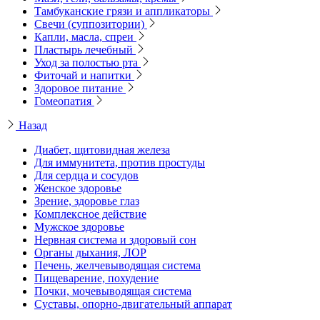
Тамбуканские грязи и аппликаторы
Свечи (суппозитории)
Капли, масла, спреи
Пластырь лечебный
Уход за полостью рта
Фиточай и напитки
Здоровое питание
Гомеопатия
Назад
Диабет, щитовидная железа
Для иммунитета, против простуды
Для сердца и сосудов
Женское здоровье
Зрение, здоровье глаз
Комплексное действие
Мужское здоровье
Нервная система и здоровый сон
Органы дыхания, ЛОР
Печень, желчевыводящая система
Пищеварение, похудение
Почки, мочевыводящая система
Суставы, опорно-двигательный аппарат