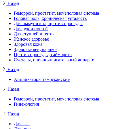
Назад
Геморрой, простатит, мочеполовая система
Головая боль, хроническая усталость
Для иммунитета, против простуды
Для рук и ногтей
Для ступней и пяток
Женское здоровье
Здоровая кожа
Здоровье вен, варикоз
Против простуды, гайморита
Суставы, опорно-двигательный аппарат
Назад
Аппликаторы тамбуканские
Назад
Геморрой, простатит, мочеполовая система
Гинекология
Назад
Для глаз
Для носа