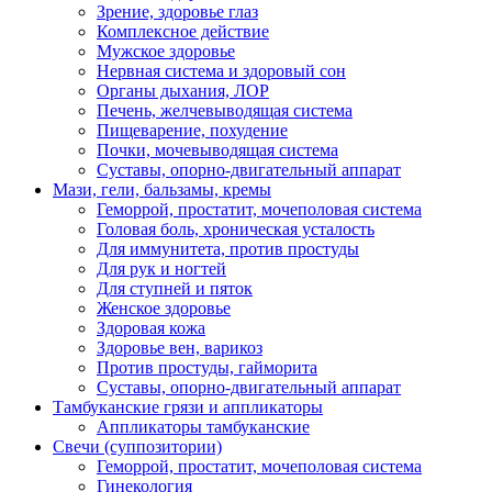
Зрение, здоровье глаз
Комплексное действие
Мужское здоровье
Нервная система и здоровый сон
Органы дыхания, ЛОР
Печень, желчевыводящая система
Пищеварение, похудение
Почки, мочевыводящая система
Суставы, опорно-двигательный аппарат
Мази, гели, бальзамы, кремы
Геморрой, простатит, мочеполовая система
Головая боль, хроническая усталость
Для иммунитета, против простуды
Для рук и ногтей
Для ступней и пяток
Женское здоровье
Здоровая кожа
Здоровье вен, варикоз
Против простуды, гайморита
Суставы, опорно-двигательный аппарат
Тамбуканские грязи и аппликаторы
Аппликаторы тамбуканские
Свечи (суппозитории)
Геморрой, простатит, мочеполовая система
Гинекология