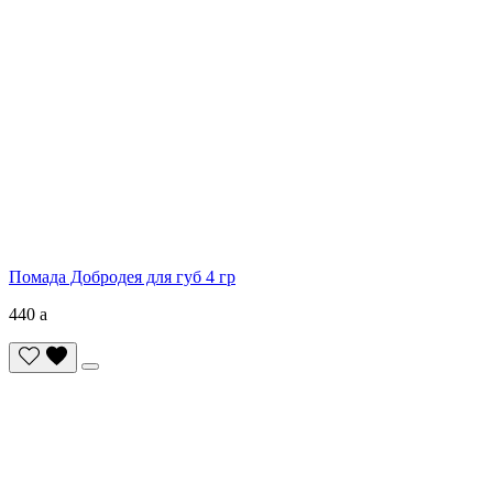
Помада Добродея для губ 4 гр
440
a