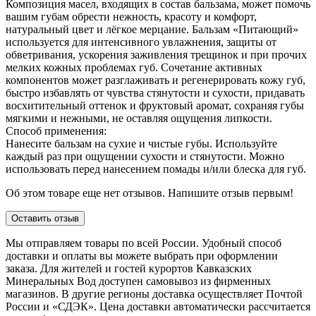
Композиция масел, входящих в состав бальзама, может помочь
вашим губам обрести нежность, красоту и комфорт,
натуральный цвет и лёгкое мерцание. Бальзам «Питающий»
используется для интенсивного увлажнения, защиты от
обветривания, ускорения заживления трещинок и при прочих
мелких кожных проблемах губ. Сочетание активных
компонентов может разглаживать и регенерировать кожу губ,
быстро избавлять от чувства стянутости и сухости, придавать
восхитительный оттенок и фруктовый аромат, сохраняя губы
мягкими и нежными, не оставляя ощущения липкости.
Способ применения:
Нанесите бальзам на сухие и чистые губы. Используйте
каждый раз при ощущении сухости и стянутости. Можно
использовать перед нанесением помады и/или блеска для губ.
Об этом товаре еще нет отзывов. Напишите отзыв первым!
Оставить отзыв
Мы отправляем товары по всей России. Удобный способ
доставки и оплаты вы можете выбрать при оформлении
заказа. Для жителей и гостей курортов Кавказских
Минеральных Вод доступен самовывоз из фирменных
магазинов. В другие регионы доставка осуществляет Почтой
России и «СДЭК». Цена доставки автоматически рассчитается