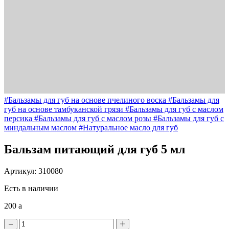
#Бальзамы для губ на основе пчелиного воска
#Бальзамы для
губ на основе тамбуканской грязи
#Бальзамы для губ с маслом
персика
#Бальзамы для губ с маслом розы
#Бальзамы для губ с
миндальным маслом
#Натуральное масло для губ
Бальзам питающий для губ 5 мл
Артикул: 310080
Есть в наличии
200
a