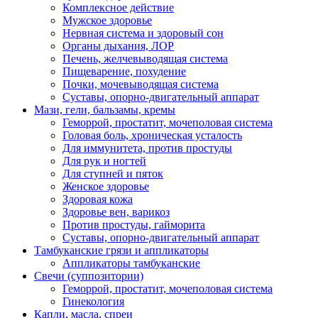
Комплексное действие
Мужское здоровье
Нервная система и здоровый сон
Органы дыхания, ЛОР
Печень, желчевыводящая система
Пищеварение, похудение
Почки, мочевыводящая система
Суставы, опорно-двигательный аппарат
Мази, гели, бальзамы, кремы
Геморрой, простатит, мочеполовая система
Головая боль, хроническая усталость
Для иммунитета, против простуды
Для рук и ногтей
Для ступней и пяток
Женское здоровье
Здоровая кожа
Здоровье вен, варикоз
Против простуды, гайморита
Суставы, опорно-двигательный аппарат
Тамбуканские грязи и аппликаторы
Аппликаторы тамбуканские
Свечи (суппозитории)
Геморрой, простатит, мочеполовая система
Гинекология
Капли, масла, спреи