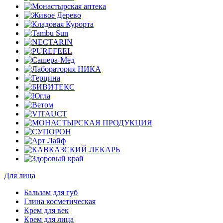
Для лица
Бальзам для губ
Глина косметическая
Крем для век
Крем для лица