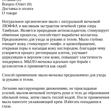
Вопрос-Ответ
(0)
Доставка и оплата
О товаре
Натуральное органическое мыло с натуральной мочалкой
ЛЮФФА и масляным экстрактом лечебной грязи озера
Тамбукан. Является природным антиоксидантом, стимулирует
обменные процессы, способствует выработке коллагена.
Предназначено для ухода за руками и телом. Мыло глубоко
очищает кожу, стимулирует лимфо- и кровообращение,
открывая поры и насыщая кожу кислородом, благодаря чему
ускоряется процесс регенерации клеток, улучшает
циркуляцию в верхнем слое кожи, повышает эластичность
эпидермиса. МЫЛО-мочалка идеально при борьбе с
целлюлитом и применяется как скраб.
Способ применения: мыло-мочалка предназначено для ухода
за руками и телом.
Легкими массирующими движениями, не прикладывая
усилий, мылом-мочалкой потереть руки и тело до образования
обильной пены, затем смыть теплой водой. После применения
мыла нанесите увлажняющий крем. Избегать попадания в
глаза.