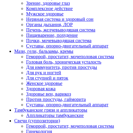
Зрение, здоровье глаз
Комплексное действие
Мужское здоровье
Нервная система и здоровый сон
Органы дыхания, ЛОР
Печень, желчевыводящая система
Пищеварение, похудение
Почки, мочевыводящая система
Суставы, опорно-двигательный аппарат
Мази, гели, бальзамы, кремы
Геморрой, простатит, мочеполовая система
Головая боль, хроническая усталость
Для иммунитета, против простуды
Для рук и ногтей
Для ступней и пяток
Женское здоровье
Здоровая кожа
Здоровье вен, варикоз
Против простуды, гайморита
Суставы, опорно-двигательный аппарат
Тамбуканские грязи и аппликаторы
Аппликаторы тамбуканские
Свечи (суппозитории)
Геморрой, простатит, мочеполовая система
Гинекология