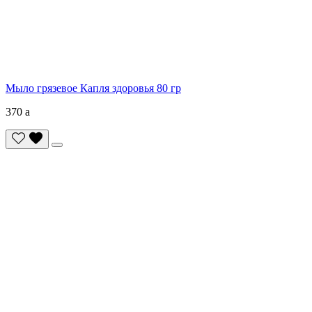
Мыло грязевое Капля здоровья 80 гр
370
a