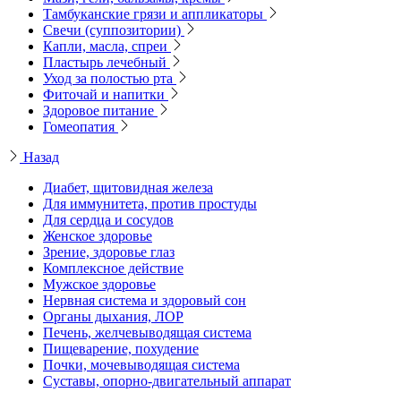
Тамбуканские грязи и аппликаторы
Свечи (суппозитории)
Капли, масла, спреи
Пластырь лечебный
Уход за полостью рта
Фиточай и напитки
Здоровое питание
Гомеопатия
Назад
Диабет, щитовидная железа
Для иммунитета, против простуды
Для сердца и сосудов
Женское здоровье
Зрение, здоровье глаз
Комплексное действие
Мужское здоровье
Нервная система и здоровый сон
Органы дыхания, ЛОР
Печень, желчевыводящая система
Пищеварение, похудение
Почки, мочевыводящая система
Суставы, опорно-двигательный аппарат