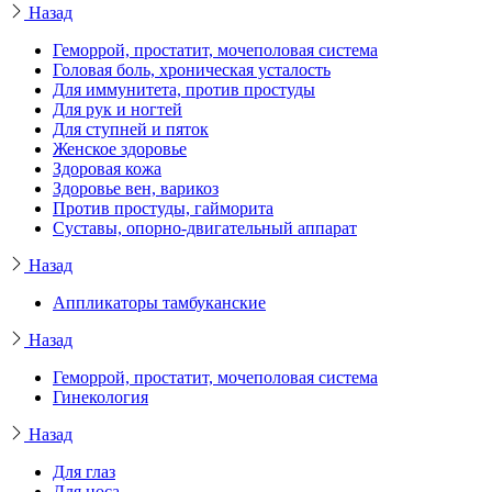
Назад
Геморрой, простатит, мочеполовая система
Головая боль, хроническая усталость
Для иммунитета, против простуды
Для рук и ногтей
Для ступней и пяток
Женское здоровье
Здоровая кожа
Здоровье вен, варикоз
Против простуды, гайморита
Суставы, опорно-двигательный аппарат
Назад
Аппликаторы тамбуканские
Назад
Геморрой, простатит, мочеполовая система
Гинекология
Назад
Для глаз
Для носа