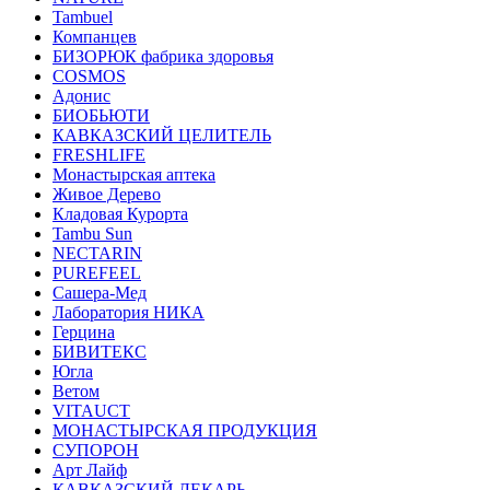
Tambuel
Компанцев
БИЗОРЮК фабрика здоровья
COSMOS
Адонис
БИОБЬЮТИ
КАВКАЗСКИЙ ЦЕЛИТЕЛЬ
FRESHLIFE
Монастырская аптека
Живое Дерево
Кладовая Курорта
Tambu Sun
NECTARIN
PUREFEEL
Сашера-Мед
Лаборатория НИКА
Герцина
БИВИТЕКС
Югла
Ветом
VITAUCT
МОНАСТЫРСКАЯ ПРОДУКЦИЯ
СУПОРОН
Арт Лайф
КАВКАЗСКИЙ ЛЕКАРЬ