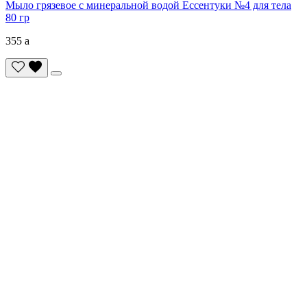
Мыло грязевое с минеральной водой Ессентуки №4 для тела
80 гр
355
a