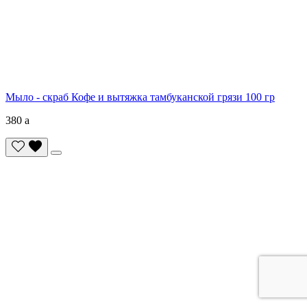
Мыло - скраб Кофе и вытяжка тамбуканской грязи 100 гр
380
a