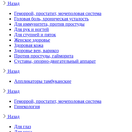
Назад
Геморрой, простатит, мочеполовая система
Головая боль, хроническая усталость
Для иммунитета, против простуды
Для рук и ногтей
Для ступней и пяток
Женское здоровье
Здоровая кожа
Здоровье вен, варикоз
Против простуды, гайморита
Суставы, опорно-двигательный аппарат
Назад
Аппликаторы тамбуканские
Назад
Геморрой, простатит, мочеполовая система
Гинекология
Назад
Для глаз
Для носа