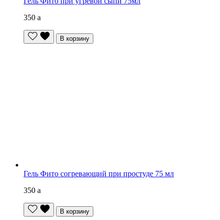
Гель Фито при угревой сыпи 75мл
350
a
В корзину
Гель Фито согревающий при простуде 75 мл
350
a
В корзину