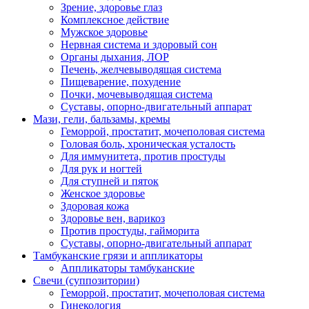
Зрение, здоровье глаз
Комплексное действие
Мужское здоровье
Нервная система и здоровый сон
Органы дыхания, ЛОР
Печень, желчевыводящая система
Пищеварение, похудение
Почки, мочевыводящая система
Суставы, опорно-двигательный аппарат
Мази, гели, бальзамы, кремы
Геморрой, простатит, мочеполовая система
Головая боль, хроническая усталость
Для иммунитета, против простуды
Для рук и ногтей
Для ступней и пяток
Женское здоровье
Здоровая кожа
Здоровье вен, варикоз
Против простуды, гайморита
Суставы, опорно-двигательный аппарат
Тамбуканские грязи и аппликаторы
Аппликаторы тамбуканские
Свечи (суппозитории)
Геморрой, простатит, мочеполовая система
Гинекология