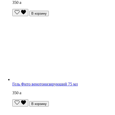
350
a
В корзину
Гель Фито венотонизирующий 75 мл
350
a
В корзину