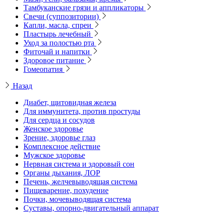
Тамбуканские грязи и аппликаторы
Свечи (суппозитории)
Капли, масла, спреи
Пластырь лечебный
Уход за полостью рта
Фиточай и напитки
Здоровое питание
Гомеопатия
Назад
Диабет, щитовидная железа
Для иммунитета, против простуды
Для сердца и сосудов
Женское здоровье
Зрение, здоровье глаз
Комплексное действие
Мужское здоровье
Нервная система и здоровый сон
Органы дыхания, ЛОР
Печень, желчевыводящая система
Пищеварение, похудение
Почки, мочевыводящая система
Суставы, опорно-двигательный аппарат