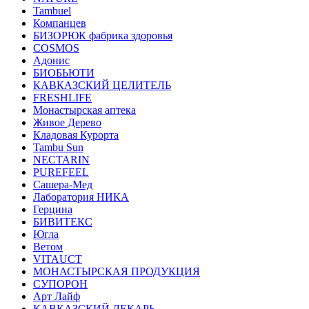
Tambuel
Компанцев
БИЗОРЮК фабрика здоровья
COSMOS
Адонис
БИОБЬЮТИ
КАВКАЗСКИЙ ЦЕЛИТЕЛЬ
FRESHLIFE
Монастырская аптека
Живое Дерево
Кладовая Курорта
Tambu Sun
NECTARIN
PUREFEEL
Сашера-Мед
Лаборатория НИКА
Герцина
БИВИТЕКС
Югла
Ветом
VITAUCT
МОНАСТЫРСКАЯ ПРОДУКЦИЯ
СУПОРОН
Арт Лайф
КАВКАЗСКИЙ ЛЕКАРЬ