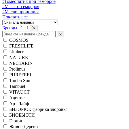
#Гомеопатия при геморрое
#Мазь от геморроя
#Масло прополиса
Показать все
Бренды
:
1
COSMOS
FRESHLIFE
Liminera
NATURE
NECTARIN
Prolimus
PUREFEEL
Tambu Sun
Tambuel
VITAUCT
Адонис
Арт Лайф
БИЗОРЮК фабрика здоровья
БИОБЬЮТИ
Герцина
Живое Дерево