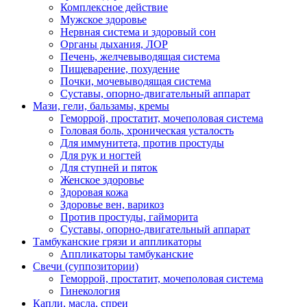
Комплексное действие
Мужское здоровье
Нервная система и здоровый сон
Органы дыхания, ЛОР
Печень, желчевыводящая система
Пищеварение, похудение
Почки, мочевыводящая система
Суставы, опорно-двигательный аппарат
Мази, гели, бальзамы, кремы
Геморрой, простатит, мочеполовая система
Головая боль, хроническая усталость
Для иммунитета, против простуды
Для рук и ногтей
Для ступней и пяток
Женское здоровье
Здоровая кожа
Здоровье вен, варикоз
Против простуды, гайморита
Суставы, опорно-двигательный аппарат
Тамбуканские грязи и аппликаторы
Аппликаторы тамбуканские
Свечи (суппозитории)
Геморрой, простатит, мочеполовая система
Гинекология
Капли, масла, спреи