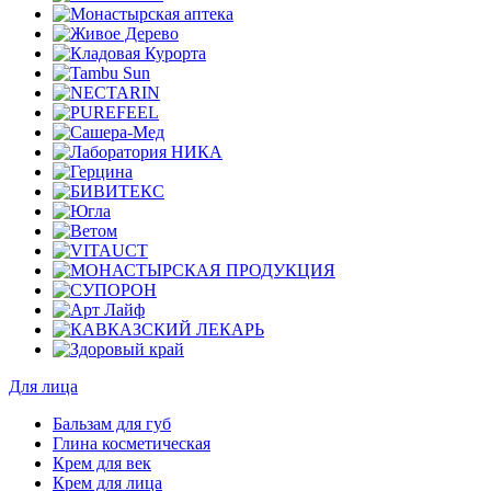
Для лица
Бальзам для губ
Глина косметическая
Крем для век
Крем для лица