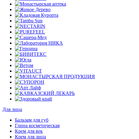
Для лица
Бальзам для губ
Глина косметическая
Крем для век
Крем для лица