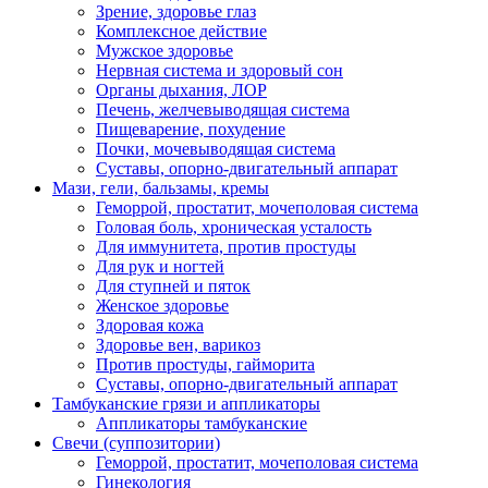
Зрение, здоровье глаз
Комплексное действие
Мужское здоровье
Нервная система и здоровый сон
Органы дыхания, ЛОР
Печень, желчевыводящая система
Пищеварение, похудение
Почки, мочевыводящая система
Суставы, опорно-двигательный аппарат
Мази, гели, бальзамы, кремы
Геморрой, простатит, мочеполовая система
Головая боль, хроническая усталость
Для иммунитета, против простуды
Для рук и ногтей
Для ступней и пяток
Женское здоровье
Здоровая кожа
Здоровье вен, варикоз
Против простуды, гайморита
Суставы, опорно-двигательный аппарат
Тамбуканские грязи и аппликаторы
Аппликаторы тамбуканские
Свечи (суппозитории)
Геморрой, простатит, мочеполовая система
Гинекология