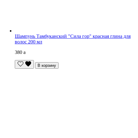
Шампунь Тамбуканский "Сила гор" красная глина для
волос 200 мл
380
a
В корзину