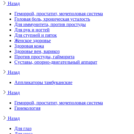
Назад
Геморрой, простатит, мочеполовая система
Головая боль, хроническая усталость
Для иммунитета, против простуды
Для рук и ногтей
Для ступней и пяток
Женское здоровье
Здоровая кожа
Здоровье вен, варикоз
Против простуды, гайморита
Суставы, опорно-двигательный аппарат
Назад
Аппликаторы тамбуканские
Назад
Геморрой, простатит, мочеполовая система
Гинекология
Назад
Для глаз
Для носа