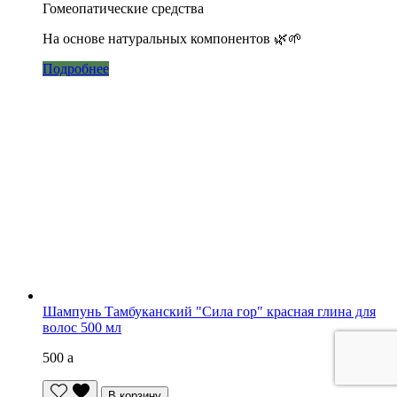
Гомеопатические средства
На основе натуральных компонентов 🌿🌱
Подробнее
Шампунь Тамбуканский "Сила гор" красная глина для
волос 500 мл
500
a
В корзину