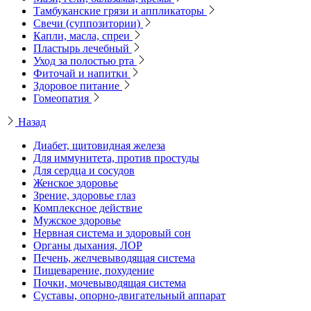
Тамбуканские грязи и аппликаторы
Свечи (суппозитории)
Капли, масла, спреи
Пластырь лечебный
Уход за полостью рта
Фиточай и напитки
Здоровое питание
Гомеопатия
Назад
Диабет, щитовидная железа
Для иммунитета, против простуды
Для сердца и сосудов
Женское здоровье
Зрение, здоровье глаз
Комплексное действие
Мужское здоровье
Нервная система и здоровый сон
Органы дыхания, ЛОР
Печень, желчевыводящая система
Пищеварение, похудение
Почки, мочевыводящая система
Суставы, опорно-двигательный аппарат