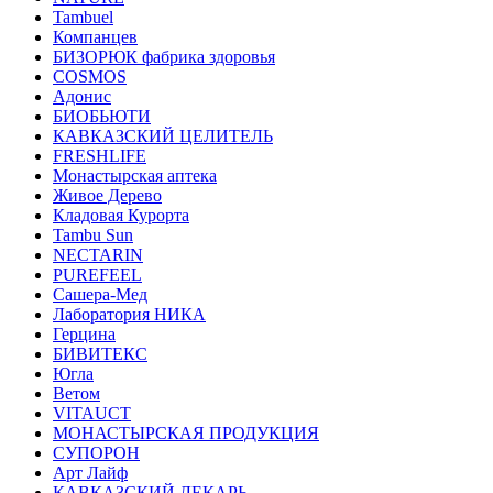
Tambuel
Компанцев
БИЗОРЮК фабрика здоровья
COSMOS
Адонис
БИОБЬЮТИ
КАВКАЗСКИЙ ЦЕЛИТЕЛЬ
FRESHLIFE
Монастырская аптека
Живое Дерево
Кладовая Курорта
Tambu Sun
NECTARIN
PUREFEEL
Сашера-Мед
Лаборатория НИКА
Герцина
БИВИТЕКС
Югла
Ветом
VITAUCT
МОНАСТЫРСКАЯ ПРОДУКЦИЯ
СУПОРОН
Арт Лайф
КАВКАЗСКИЙ ЛЕКАРЬ