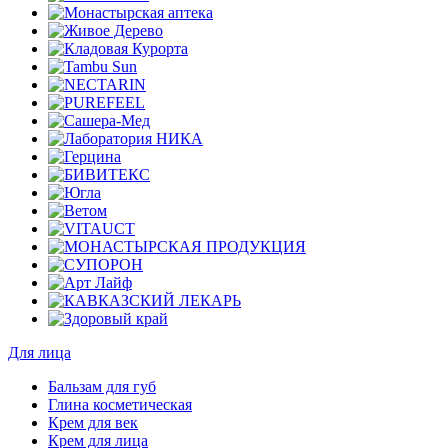
Для лица
Бальзам для губ
Глина косметическая
Крем для век
Крем для лица