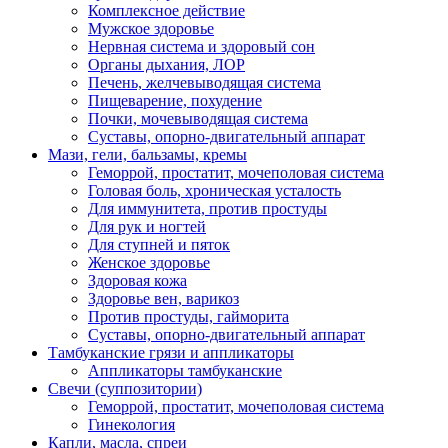
Комплексное действие
Мужское здоровье
Нервная система и здоровый сон
Органы дыхания, ЛОР
Печень, желчевыводящая система
Пищеварение, похудение
Почки, мочевыводящая система
Суставы, опорно-двигательный аппарат
Мази, гели, бальзамы, кремы
Геморрой, простатит, мочеполовая система
Головая боль, хроническая усталость
Для иммунитета, против простуды
Для рук и ногтей
Для ступней и пяток
Женское здоровье
Здоровая кожа
Здоровье вен, варикоз
Против простуды, гайморита
Суставы, опорно-двигательный аппарат
Тамбуканские грязи и аппликаторы
Аппликаторы тамбуканские
Свечи (суппозитории)
Геморрой, простатит, мочеполовая система
Гинекология
Капли, масла, спреи