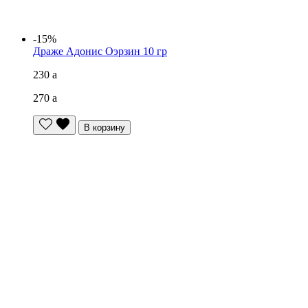
-15%
Драже Адонис Оэрзин 10 гр
230
a
270
a
В корзину