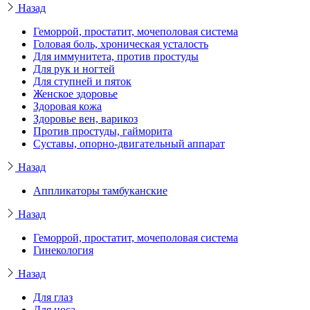
Назад
Геморрой, простатит, мочеполовая система
Головая боль, хроническая усталость
Для иммунитета, против простуды
Для рук и ногтей
Для ступней и пяток
Женское здоровье
Здоровая кожа
Здоровье вен, варикоз
Против простуды, гайморита
Суставы, опорно-двигательный аппарат
Назад
Аппликаторы тамбуканские
Назад
Геморрой, простатит, мочеполовая система
Гинекология
Назад
Для глаз
Для носа