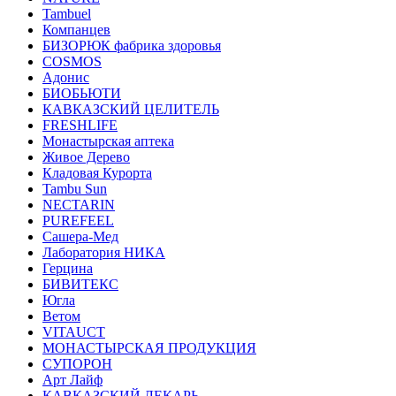
Tambuel
Компанцев
БИЗОРЮК фабрика здоровья
COSMOS
Адонис
БИОБЬЮТИ
КАВКАЗСКИЙ ЦЕЛИТЕЛЬ
FRESHLIFE
Монастырская аптека
Живое Дерево
Кладовая Курорта
Tambu Sun
NECTARIN
PUREFEEL
Сашера-Мед
Лаборатория НИКА
Герцина
БИВИТЕКС
Югла
Ветом
VITAUCT
МОНАСТЫРСКАЯ ПРОДУКЦИЯ
СУПОРОН
Арт Лайф
КАВКАЗСКИЙ ЛЕКАРЬ