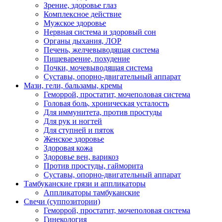
Зрение, здоровье глаз
Комплексное действие
Мужское здоровье
Нервная система и здоровый сон
Органы дыхания, ЛОР
Печень, желчевыводящая система
Пищеварение, похудение
Почки, мочевыводящая система
Суставы, опорно-двигательный аппарат
Мази, гели, бальзамы, кремы
Геморрой, простатит, мочеполовая система
Головая боль, хроническая усталость
Для иммунитета, против простуды
Для рук и ногтей
Для ступней и пяток
Женское здоровье
Здоровая кожа
Здоровье вен, варикоз
Против простуды, гайморита
Суставы, опорно-двигательный аппарат
Тамбуканские грязи и аппликаторы
Аппликаторы тамбуканские
Свечи (суппозитории)
Геморрой, простатит, мочеполовая система
Гинекология