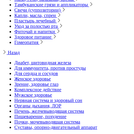
Тамбуканские грязи и аппликаторы
Свечи (суппозитории)
Капли, масла, спреи
Пластырь лечебный
Уход за полостью рта
Фиточай и напитки
Здоровое питание
Гомеопатия
Назад
Диабет, щитовидная железа
Для иммунитета, против простуды
Для сердца и сосудов
Женское здоровье
Зрение, здоровье глаз
Комплексное действие
Мужское здоровье
Нервная система и здоровый сон
Органы дыхания, ЛОР
Печень, желчевыводящая система
Пищеварение, похудение
Почки, мочевыводящая система
Суставы, опорно-двигательный аппарат