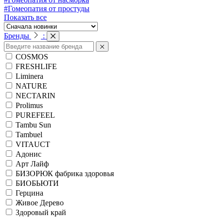
#Гомеопатия от простуды
Показать все
Бренды
:
COSMOS
FRESHLIFE
Liminera
NATURE
NECTARIN
Prolimus
PUREFEEL
Tambu Sun
Tambuel
VITAUCT
Адонис
Арт Лайф
БИЗОРЮК фабрика здоровья
БИОБЬЮТИ
Герцина
Живое Дерево
Здоровый край