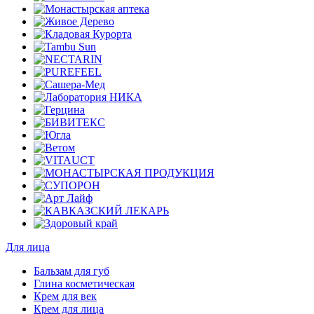
Для лица
Бальзам для губ
Глина косметическая
Крем для век
Крем для лица