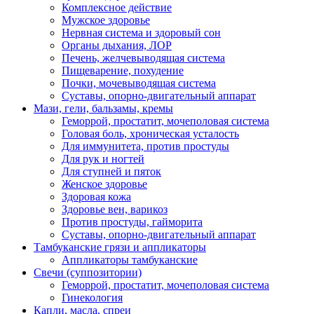
Комплексное действие
Мужское здоровье
Нервная система и здоровый сон
Органы дыхания, ЛОР
Печень, желчевыводящая система
Пищеварение, похудение
Почки, мочевыводящая система
Суставы, опорно-двигательный аппарат
Мази, гели, бальзамы, кремы
Геморрой, простатит, мочеполовая система
Головая боль, хроническая усталость
Для иммунитета, против простуды
Для рук и ногтей
Для ступней и пяток
Женское здоровье
Здоровая кожа
Здоровье вен, варикоз
Против простуды, гайморита
Суставы, опорно-двигательный аппарат
Тамбуканские грязи и аппликаторы
Аппликаторы тамбуканские
Свечи (суппозитории)
Геморрой, простатит, мочеполовая система
Гинекология
Капли, масла, спреи