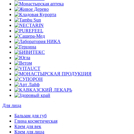
Для лица
Бальзам для губ
Глина косметическая
Крем для век
Крем для лица