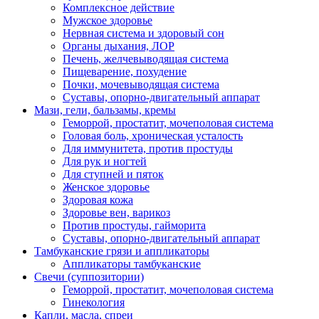
Комплексное действие
Мужское здоровье
Нервная система и здоровый сон
Органы дыхания, ЛОР
Печень, желчевыводящая система
Пищеварение, похудение
Почки, мочевыводящая система
Суставы, опорно-двигательный аппарат
Мази, гели, бальзамы, кремы
Геморрой, простатит, мочеполовая система
Головая боль, хроническая усталость
Для иммунитета, против простуды
Для рук и ногтей
Для ступней и пяток
Женское здоровье
Здоровая кожа
Здоровье вен, варикоз
Против простуды, гайморита
Суставы, опорно-двигательный аппарат
Тамбуканские грязи и аппликаторы
Аппликаторы тамбуканские
Свечи (суппозитории)
Геморрой, простатит, мочеполовая система
Гинекология
Капли, масла, спреи