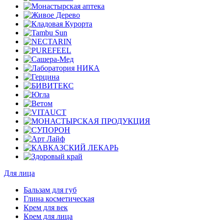
Для лица
Бальзам для губ
Глина косметическая
Крем для век
Крем для лица