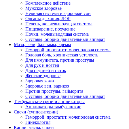
Комплексное действие
Мужское здоровье
Нервная система и здоровый сон
Органы дыхания, ЛОР
Печень, желчевыводящая система
Пищеварение, похудение
Почки, мочевыводящая система
Суставы, опорно-двигательный аппарат
Мази, гели, бальзамы, кремы
Геморрой, простатит, мочеполовая система
Головая боль, хроническая усталость
Для иммунитета, против простуды
Для рук и ногтей
Для ступней и пяток
Женское здоровье
Здоровая кожа
Здоровье вен, варикоз
Против простуды, гайморита
Суставы, опорно-двигательный аппарат
Тамбуканские грязи и аппликаторы
Аппликаторы тамбуканские
Свечи (суппозитории)
Геморрой, простатит, мочеполовая система
Гинекология
Капли, масла, спреи