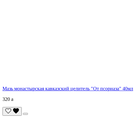
Мазь монастырская кавказский целитель "От псориаза" 40мл
320
a