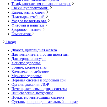
Тамбуканские грязи и аппликаторы
Свечи (суппозитории)
Капли, масла, спреи
Пластырь лечебный
Уход за полостью рта
Фиточай и напитки
Здоровое питание
Гомеопатия
Назад
Диабет, щитовидная железа
Для иммунитета, против простуды
Для сердца и сосудов
Женское здоровье
Зрение, здоровье глаз
Комплексное действие
Мужское здоровье
Нервная система и здоровый сон
Органы дыхания, ЛОР
Печень, желчевыводящая система
Пищеварение, похудение
Почки, мочевыводящая система
Суставы, опорно-двигательный аппарат