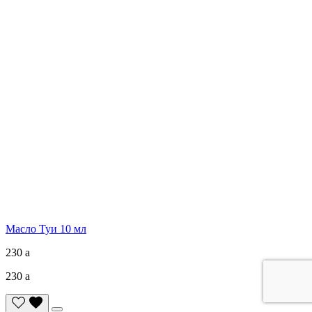
Масло Туи 10 мл
230
a
230
a