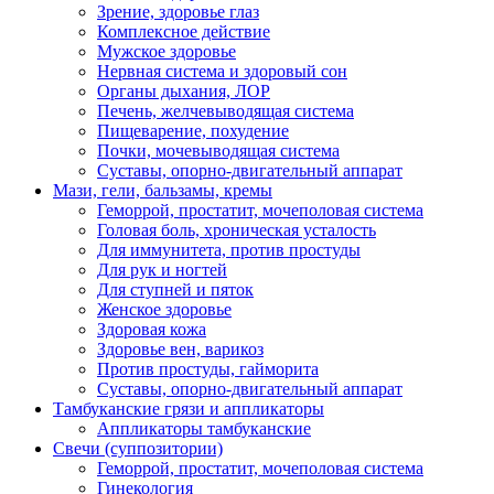
Зрение, здоровье глаз
Комплексное действие
Мужское здоровье
Нервная система и здоровый сон
Органы дыхания, ЛОР
Печень, желчевыводящая система
Пищеварение, похудение
Почки, мочевыводящая система
Суставы, опорно-двигательный аппарат
Мази, гели, бальзамы, кремы
Геморрой, простатит, мочеполовая система
Головая боль, хроническая усталость
Для иммунитета, против простуды
Для рук и ногтей
Для ступней и пяток
Женское здоровье
Здоровая кожа
Здоровье вен, варикоз
Против простуды, гайморита
Суставы, опорно-двигательный аппарат
Тамбуканские грязи и аппликаторы
Аппликаторы тамбуканские
Свечи (суппозитории)
Геморрой, простатит, мочеполовая система
Гинекология