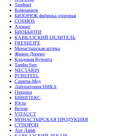
Tambuel
Компанцев
БИЗОРЮК фабрика здоровья
COSMOS
Адонис
БИОБЬЮТИ
КАВКАЗСКИЙ ЦЕЛИТЕЛЬ
FRESHLIFE
Монастырская аптека
Живое Дерево
Кладовая Курорта
Tambu Sun
NECTARIN
PUREFEEL
Сашера-Мед
Лаборатория НИКА
Герцина
БИВИТЕКС
Югла
Ветом
VITAUCT
МОНАСТЫРСКАЯ ПРОДУКЦИЯ
СУПОРОН
Арт Лайф
КАВКАЗСКИЙ ЛЕКАРЬ