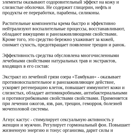
элементы оказывают оздоровительный эффект на кожу и
слизистые оболочки. Не содержит глицерин, нефть и
продукты ее переработки, парабены, силиконы.
Растительные компоненты крема быстро и эффективно
нейтрализуют воспалительные процессы, восстанавливают,
обладают вяжущими и ранозаживляющими свойствами.
Кроме того, это средство бережно ухаживает за кожей,
снимает сухость, предотвращает появление трещин и ранок.
Эффективность средства обусловлена многочисленными
лечебными свойствами натуральных трав и экстрактов,
входящих в его состав:
Экстракт из лечебной грязи озера «Тамбукан» - оказывает
противовоспалительное и ранозаживляющее действие,
ускоряет регенерацию клеток, повышает иммунитет кожи и
слизистых, обладает антимикробными, антибактериальными
и противогрибковыми свойствами свойствами. Применяется
при лечении ожогов, язв, ран, трещин, геморроя, болезней
мочеполовой системы.
Агнус кастус - стимулирует сексуальную активность у
женщин и мужчин. Регулирует гормональный фон. Повышает
жизненную энергию и тонус организма, дарит силы и