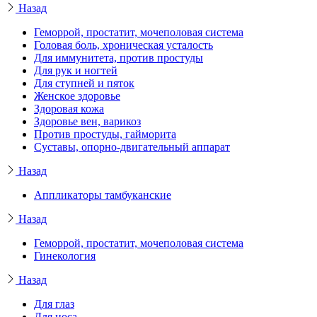
Назад
Геморрой, простатит, мочеполовая система
Головая боль, хроническая усталость
Для иммунитета, против простуды
Для рук и ногтей
Для ступней и пяток
Женское здоровье
Здоровая кожа
Здоровье вен, варикоз
Против простуды, гайморита
Суставы, опорно-двигательный аппарат
Назад
Аппликаторы тамбуканские
Назад
Геморрой, простатит, мочеполовая система
Гинекология
Назад
Для глаз
Для носа