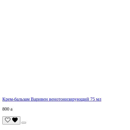
Крем-бальзам Варивен венотонизирующий 75 мл
800
a