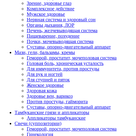
Зрение, здоровье глаз
Комплексное действие
Мужское здоровье
Нервная система и здоровый сон
Органы дыхания, ЛОР
Печень, желчевыводящая система
Пищеварение, похудение
Почки, мочевыводящая система
Суставы, опорно-двигательный аппарат
Мази, гели, бальзамы, кремы
Геморрой, простатит, мочеполовая система
Головая боль, хроническая усталость
Для иммунитета, против простуды
Для рук и ногтей
Для ступней и пяток
Женское здоровье
Здоровая кожа
Здоровье вен, варикоз
Против простуды, гайморита
Суставы, опорно-двигательный аппарат
Тамбуканские грязи и аппликаторы
Аппликаторы тамбуканские
Свечи (суппозитории)
Геморрой, простатит, мочеполовая система
Гинекология