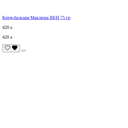
Крем-бальзам Маклюра ВЕН 75 гр
420
a
420
a