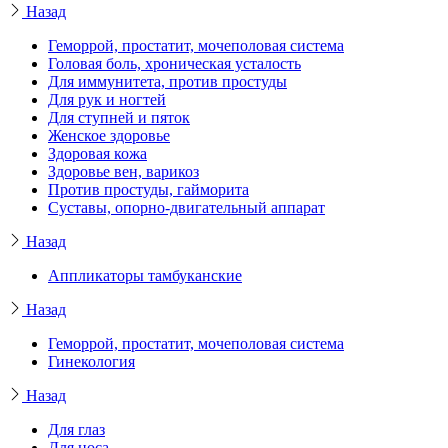
Назад
Геморрой, простатит, мочеполовая система
Головая боль, хроническая усталость
Для иммунитета, против простуды
Для рук и ногтей
Для ступней и пяток
Женское здоровье
Здоровая кожа
Здоровье вен, варикоз
Против простуды, гайморита
Суставы, опорно-двигательный аппарат
Назад
Аппликаторы тамбуканские
Назад
Геморрой, простатит, мочеполовая система
Гинекология
Назад
Для глаз
Для носа