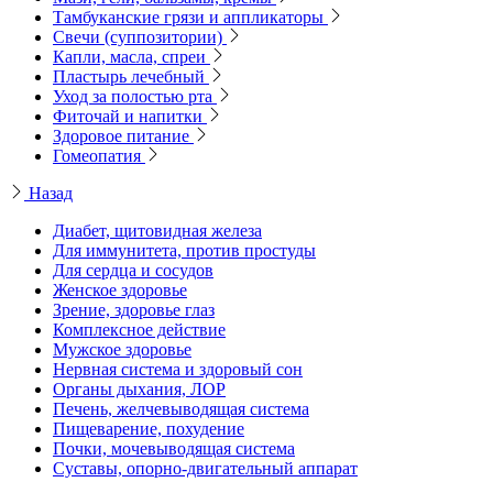
Тамбуканские грязи и аппликаторы
Свечи (суппозитории)
Капли, масла, спреи
Пластырь лечебный
Уход за полостью рта
Фиточай и напитки
Здоровое питание
Гомеопатия
Назад
Диабет, щитовидная железа
Для иммунитета, против простуды
Для сердца и сосудов
Женское здоровье
Зрение, здоровье глаз
Комплексное действие
Мужское здоровье
Нервная система и здоровый сон
Органы дыхания, ЛОР
Печень, желчевыводящая система
Пищеварение, похудение
Почки, мочевыводящая система
Суставы, опорно-двигательный аппарат