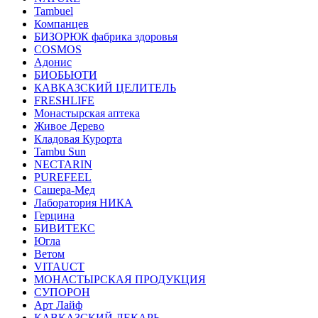
Tambuel
Компанцев
БИЗОРЮК фабрика здоровья
COSMOS
Адонис
БИОБЬЮТИ
КАВКАЗСКИЙ ЦЕЛИТЕЛЬ
FRESHLIFE
Монастырская аптека
Живое Дерево
Кладовая Курорта
Tambu Sun
NECTARIN
PUREFEEL
Сашера-Мед
Лаборатория НИКА
Герцина
БИВИТЕКС
Югла
Ветом
VITAUCT
МОНАСТЫРСКАЯ ПРОДУКЦИЯ
СУПОРОН
Арт Лайф
КАВКАЗСКИЙ ЛЕКАРЬ