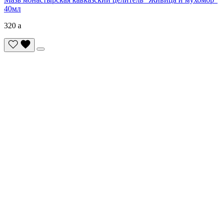
40мл
320
a