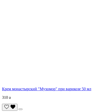
Крем монастырский "Мухомор" при варикозе 50 мл
310
a