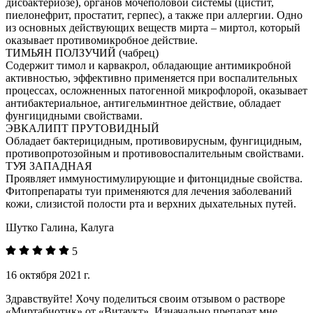
дисбактериозе), органов мочеполовой системы (цистит,
пиелонефрит, простатит, герпес), а также при аллергии. Одно
из основных действующих веществ мирта – миртол, который
оказывает противомикробное действие.
ТИМЬЯН ПОЛЗУЧИЙ (чабрец)
Содержит тимол и карвакрол, обладающие антимикробной
активностью, эффективно применяется при воспалительных
процессах, осложненных патогенной микрофлорой, оказывает
антибактериальное, антигельминтное действие, обладает
фунгицидными свойствами.
ЭВКАЛИПТ ПРУТОВИДНЫЙ
Обладает бактерицидным, противовирусным, фунгицидным,
противопротозойным и противовоспалительным свойствами.
ТУЯ ЗАПАДНАЯ
Проявляет иммуностимулирующие и фитонцидные свойства.
Фитопрепараты туи применяются для лечения заболеваний
кожи, слизистой полости рта и верхних дыхательных путей.
Шутко Галина, Калуга
5
16 октября 2021 г.
Здравствуйте! Хочу поделиться своим отзывом о растворе
«Миртабиотик» от «Витаукт». Изначально препарат мне