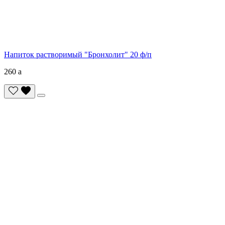
Напиток растворимый "Бронхолит" 20 ф/п
260
a