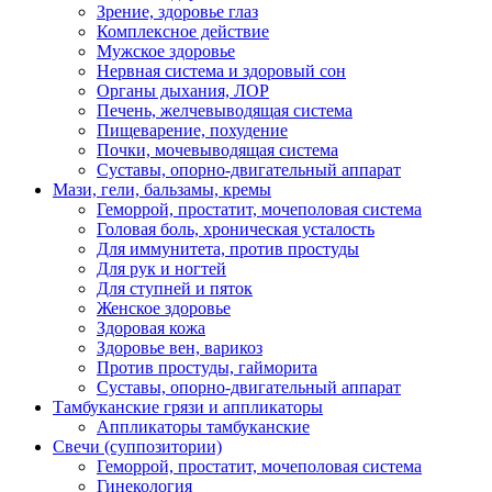
Зрение, здоровье глаз
Комплексное действие
Мужское здоровье
Нервная система и здоровый сон
Органы дыхания, ЛОР
Печень, желчевыводящая система
Пищеварение, похудение
Почки, мочевыводящая система
Суставы, опорно-двигательный аппарат
Мази, гели, бальзамы, кремы
Геморрой, простатит, мочеполовая система
Головая боль, хроническая усталость
Для иммунитета, против простуды
Для рук и ногтей
Для ступней и пяток
Женское здоровье
Здоровая кожа
Здоровье вен, варикоз
Против простуды, гайморита
Суставы, опорно-двигательный аппарат
Тамбуканские грязи и аппликаторы
Аппликаторы тамбуканские
Свечи (суппозитории)
Геморрой, простатит, мочеполовая система
Гинекология