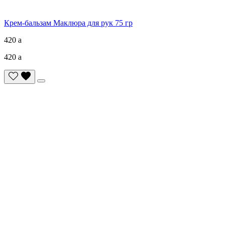
Крем-бальзам Маклюра для рук 75 гр
420
a
420
a