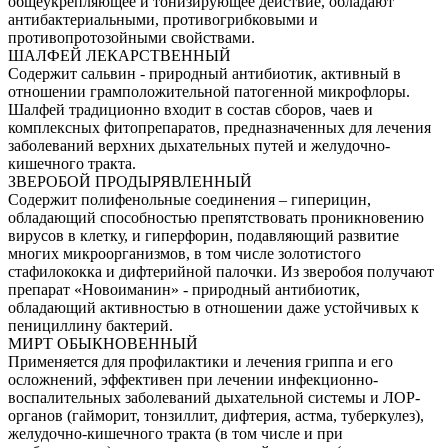
общеукрепляющее и тонизирующее действие, обладают
антибактериальными, противогрибковыми и
противопротозойными свойствами.
ШАЛФЕЙ ЛЕКАРСТВЕННЫЙ
Содержит сальвин - природный антибиотик, активный в
отношении грамположительной патогенной микрофлоры.
Шалфей традиционно входит в состав сборов, чаев и
комплексных фитопрепаратов, предназначенных для лечения
заболеваний верхних дыхательных путей и желудочно-
кишечного тракта.
ЗВЕРОБОЙ ПРОДЫРЯВЛЕННЫЙ
Содержит полифенольные соединения – гиперицин,
обладающий способностью препятствовать проникновению
вирусов в клетку, и гиперфорин, подавляющий развитие
многих микроорганизмов, в том числе золотистого
стафилококка и дифтерийной палочки. Из зверобоя получают
препарат «Новоиманин» - природный антибиотик,
обладающий активностью в отношении даже устойчивых к
пенициллину бактерий.
МИРТ ОБЫКНОВЕННЫЙ
Применяется для профилактики и лечения гриппа и его
осложнений, эффективен при лечении инфекционно-
воспалительных заболеваний дыхательной системы и ЛОР-
органов (гайморит, тонзиллит, дифтерия, астма, туберкулез),
желудочно-кишечного тракта (в том числе и при