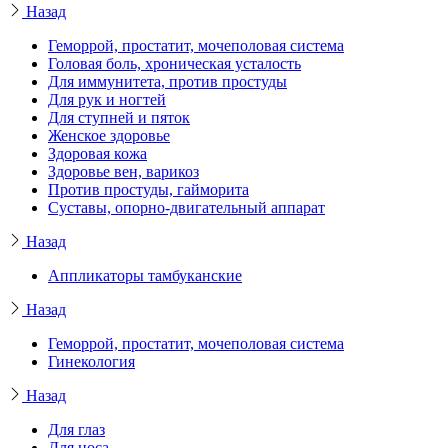
Назад
Геморрой, простатит, мочеполовая система
Головая боль, хроническая усталость
Для иммунитета, против простуды
Для рук и ногтей
Для ступней и пяток
Женское здоровье
Здоровая кожа
Здоровье вен, варикоз
Против простуды, гайморита
Суставы, опорно-двигательный аппарат
Назад
Аппликаторы тамбуканские
Назад
Геморрой, простатит, мочеполовая система
Гинекология
Назад
Для глаз
Для носа