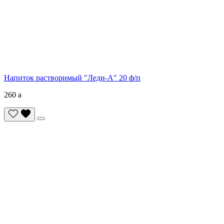
Напиток растворимый "Леди-А" 20 ф/п
260
a