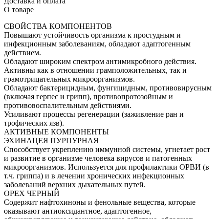
Доставка и оплата
О товаре
СВОЙСТВА КОМПОНЕНТОВ
Повышают устойчивость организма к простудным и
инфекционным заболеваниям, обладают адаптогенным
действием.
Обладают широким спектром антимикробного действия.
Активны как в отношении грамположительных, так и
грамотрицательных микроорганизмов.
Обладают бактерицидным, фунгицидным, противовирусным
(включая герпес и грипп), противопротозойным и
противовоспалительным действиями.
Усиливают процессы регенерации (заживление ран и
трофических язв).
АКТИВНЫЕ КОМПОНЕНТЫ
ЭХИНАЦЕЯ ПУРПУРНАЯ
Способствует укреплению иммунной системы, угнетает рост
и развитие в организме человека вирусов и патогенных
микроорганизмов. Используется для профилактики ОРВИ (в
т.ч. гриппа) и в лечении хронических инфекционных
заболеваний верхних дыхательных путей.
ОРЕХ ЧЕРНЫЙ
Содержит нафтохиноны и фенольные вещества, которые
оказывают антиоксидантное, адаптогенное,