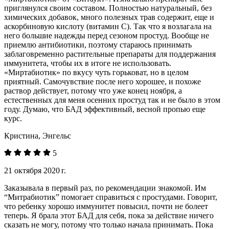
приглянулся своим составом. Полностью натуральный, без
химических добавок, много полезных трав содержит, еще и
аскорбиновую кислоту (витамин С). Так что я возлагала на
него большие надежды перед сезоном простуд. Вообще не
приемлю антибиотики, поэтому стараюсь принимать
заблаговременно растительные препараты для поддержания
иммунитета, чтобы их в итоге не использовать.
«Миртабиотик» по вкусу чуть горьковат, но в целом
приятный. Самочувствие после него хорошее, и похоже
раствор действует, потому что уже конец ноября, а
естественных для меня осенних простуд так и не было в этом
году. Думаю, что БАД эффективный, весной пропью еще
курс.
Кристина, Энгельс
5
21 октября 2020 г.
Заказывала в первый раз, по рекомендации знакомой. Им
“Митрабиотик” помогает справиться с простудами. Говорит,
что ребенку хорошо иммунитет повысил, почти не болеет
теперь. Я брала этот БАД для себя, пока за действие ничего
сказать не могу, потому что только начала принимать. Пока