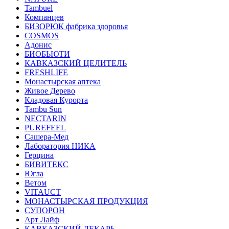
Tambuel
Компанцев
БИЗОРЮК фабрика здоровья
COSMOS
Адонис
БИОБЬЮТИ
КАВКАЗСКИЙ ЦЕЛИТЕЛЬ
FRESHLIFE
Монастырская аптека
Живое Дерево
Кладовая Курорта
Tambu Sun
NECTARIN
PUREFEEL
Сашера-Мед
Лаборатория НИКА
Герцина
БИВИТЕКС
Югла
Ветом
VITAUCT
МОНАСТЫРСКАЯ ПРОДУКЦИЯ
СУПОРОН
Арт Лайф
КАВКАЗСКИЙ ЛЕКАРЬ