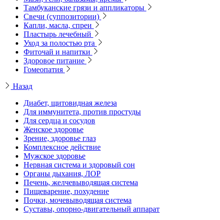
Тамбуканские грязи и аппликаторы
Свечи (суппозитории)
Капли, масла, спреи
Пластырь лечебный
Уход за полостью рта
Фиточай и напитки
Здоровое питание
Гомеопатия
Назад
Диабет, щитовидная железа
Для иммунитета, против простуды
Для сердца и сосудов
Женское здоровье
Зрение, здоровье глаз
Комплексное действие
Мужское здоровье
Нервная система и здоровый сон
Органы дыхания, ЛОР
Печень, желчевыводящая система
Пищеварение, похудение
Почки, мочевыводящая система
Суставы, опорно-двигательный аппарат