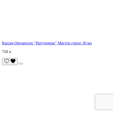
Капли-Органелло "Натуроник" Мастер горло 30 мл
710
a