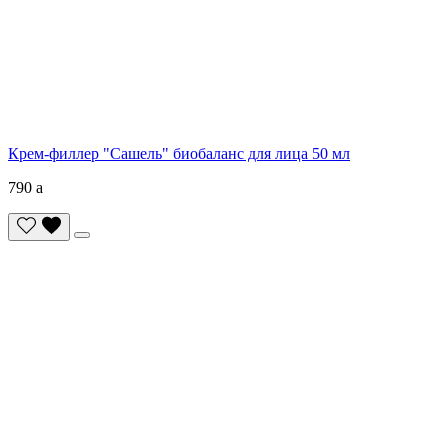
Крем-филлер "Сашель" биобаланс для лица 50 мл
790
a