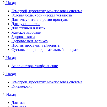
Назад
Геморрой, простатит, мочеполовая система
Головая боль, хроническая усталость
Для иммунитета, против простуды
Для рук и ногтей
Для ступней и пяток
Женское здоровье
Здоровая кожа
Здоровье вен, варикоз
Против простуды, гайморита
Суставы, опорно-двигательный аппарат
Назад
Аппликаторы тамбуканские
Назад
Геморрой, простатит, мочеполовая система
Гинекология
Назад
Для глаз
Для носа