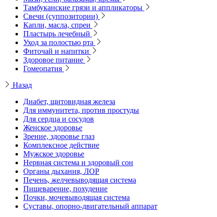
Тамбуканские грязи и аппликаторы
Свечи (суппозитории)
Капли, масла, спреи
Пластырь лечебный
Уход за полостью рта
Фиточай и напитки
Здоровое питание
Гомеопатия
Назад
Диабет, щитовидная железа
Для иммунитета, против простуды
Для сердца и сосудов
Женское здоровье
Зрение, здоровье глаз
Комплексное действие
Мужское здоровье
Нервная система и здоровый сон
Органы дыхания, ЛОР
Печень, желчевыводящая система
Пищеварение, похудение
Почки, мочевыводящая система
Суставы, опорно-двигательный аппарат