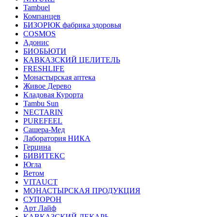
Tambuel
Компанцев
БИЗОРЮК фабрика здоровья
COSMOS
Адонис
БИОБЬЮТИ
КАВКАЗСКИЙ ЦЕЛИТЕЛЬ
FRESHLIFE
Монастырская аптека
Живое Дерево
Кладовая Курорта
Tambu Sun
NECTARIN
PUREFEEL
Сашера-Мед
Лаборатория НИКА
Герцина
БИВИТЕКС
Югла
Ветом
VITAUCT
МОНАСТЫРСКАЯ ПРОДУКЦИЯ
СУПОРОН
Арт Лайф
КАВКАЗСКИЙ ЛЕКАРЬ