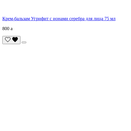
Крем-бальзам Угрифит с ионами серебра для лица 75 мл
800
a