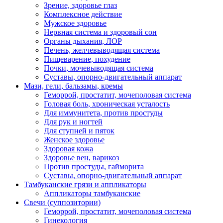
Зрение, здоровье глаз
Комплексное действие
Мужское здоровье
Нервная система и здоровый сон
Органы дыхания, ЛОР
Печень, желчевыводящая система
Пищеварение, похудение
Почки, мочевыводящая система
Суставы, опорно-двигательный аппарат
Мази, гели, бальзамы, кремы
Геморрой, простатит, мочеполовая система
Головая боль, хроническая усталость
Для иммунитета, против простуды
Для рук и ногтей
Для ступней и пяток
Женское здоровье
Здоровая кожа
Здоровье вен, варикоз
Против простуды, гайморита
Суставы, опорно-двигательный аппарат
Тамбуканские грязи и аппликаторы
Аппликаторы тамбуканские
Свечи (суппозитории)
Геморрой, простатит, мочеполовая система
Гинекология