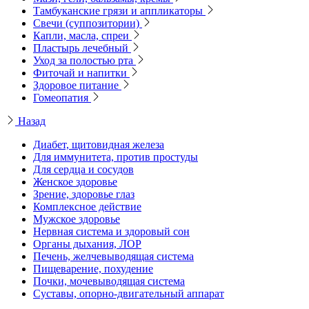
Тамбуканские грязи и аппликаторы
Свечи (суппозитории)
Капли, масла, спреи
Пластырь лечебный
Уход за полостью рта
Фиточай и напитки
Здоровое питание
Гомеопатия
Назад
Диабет, щитовидная железа
Для иммунитета, против простуды
Для сердца и сосудов
Женское здоровье
Зрение, здоровье глаз
Комплексное действие
Мужское здоровье
Нервная система и здоровый сон
Органы дыхания, ЛОР
Печень, желчевыводящая система
Пищеварение, похудение
Почки, мочевыводящая система
Суставы, опорно-двигательный аппарат