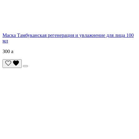
Маска Тамбуканская регенерация и увлажнение для лица 100
мл
300
a