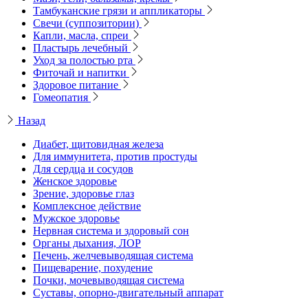
Тамбуканские грязи и аппликаторы
Свечи (суппозитории)
Капли, масла, спреи
Пластырь лечебный
Уход за полостью рта
Фиточай и напитки
Здоровое питание
Гомеопатия
Назад
Диабет, щитовидная железа
Для иммунитета, против простуды
Для сердца и сосудов
Женское здоровье
Зрение, здоровье глаз
Комплексное действие
Мужское здоровье
Нервная система и здоровый сон
Органы дыхания, ЛОР
Печень, желчевыводящая система
Пищеварение, похудение
Почки, мочевыводящая система
Суставы, опорно-двигательный аппарат