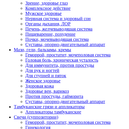
Зрение, здоровье глаз
Комплексное действие
Мужское здоровье
Нервная система и здоровый сон
Органы дыхания, ЛОР
Печень, желчевыводящая система
Пищеварение, похудение
Почки, мочевыводящая система
Суставы, опорно-двигательный аппарат
Мази, гели, бальзамы, кремы
Геморрой, простатит, мочеполовая система
Головая боль, хроническая усталость
Для иммунитета, против простуды
Для рук и ногтей
Для ступней и пяток
Женское здоровье
Здоровая кожа
Здоровье вен, варикоз
Против простуды, гайморита
Суставы, опорно-двигательный аппарат
Тамбуканские грязи и аппликаторы
Аппликаторы тамбуканские
Свечи (суппозитории)
Геморрой, простатит, мочеполовая система
Гинекология