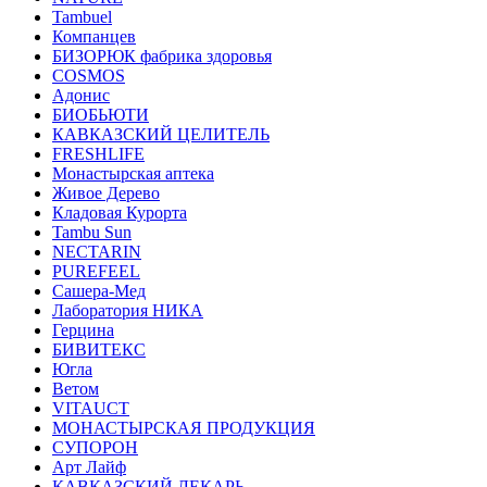
Tambuel
Компанцев
БИЗОРЮК фабрика здоровья
COSMOS
Адонис
БИОБЬЮТИ
КАВКАЗСКИЙ ЦЕЛИТЕЛЬ
FRESHLIFE
Монастырская аптека
Живое Дерево
Кладовая Курорта
Tambu Sun
NECTARIN
PUREFEEL
Сашера-Мед
Лаборатория НИКА
Герцина
БИВИТЕКС
Югла
Ветом
VITAUCT
МОНАСТЫРСКАЯ ПРОДУКЦИЯ
СУПОРОН
Арт Лайф
КАВКАЗСКИЙ ЛЕКАРЬ