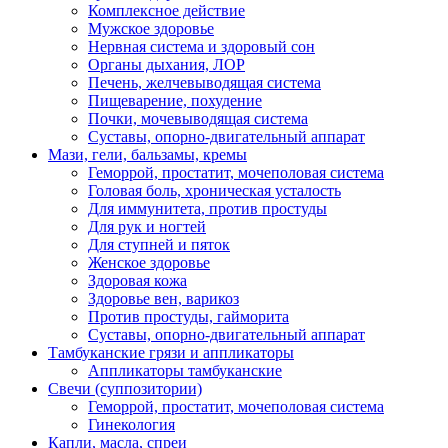
Комплексное действие
Мужское здоровье
Нервная система и здоровый сон
Органы дыхания, ЛОР
Печень, желчевыводящая система
Пищеварение, похудение
Почки, мочевыводящая система
Суставы, опорно-двигательный аппарат
Мази, гели, бальзамы, кремы
Геморрой, простатит, мочеполовая система
Головая боль, хроническая усталость
Для иммунитета, против простуды
Для рук и ногтей
Для ступней и пяток
Женское здоровье
Здоровая кожа
Здоровье вен, варикоз
Против простуды, гайморита
Суставы, опорно-двигательный аппарат
Тамбуканские грязи и аппликаторы
Аппликаторы тамбуканские
Свечи (суппозитории)
Геморрой, простатит, мочеполовая система
Гинекология
Капли, масла, спреи