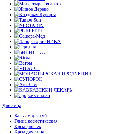
Для лица
Бальзам для губ
Глина косметическая
Крем для век
Крем для лица