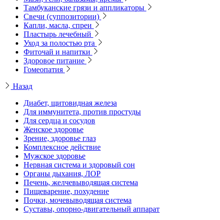
Тамбуканские грязи и аппликаторы
Свечи (суппозитории)
Капли, масла, спреи
Пластырь лечебный
Уход за полостью рта
Фиточай и напитки
Здоровое питание
Гомеопатия
Назад
Диабет, щитовидная железа
Для иммунитета, против простуды
Для сердца и сосудов
Женское здоровье
Зрение, здоровье глаз
Комплексное действие
Мужское здоровье
Нервная система и здоровый сон
Органы дыхания, ЛОР
Печень, желчевыводящая система
Пищеварение, похудение
Почки, мочевыводящая система
Суставы, опорно-двигательный аппарат