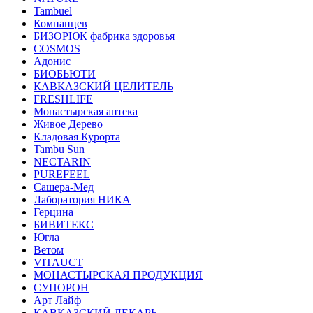
Tambuel
Компанцев
БИЗОРЮК фабрика здоровья
COSMOS
Адонис
БИОБЬЮТИ
КАВКАЗСКИЙ ЦЕЛИТЕЛЬ
FRESHLIFE
Монастырская аптека
Живое Дерево
Кладовая Курорта
Tambu Sun
NECTARIN
PUREFEEL
Сашера-Мед
Лаборатория НИКА
Герцина
БИВИТЕКС
Югла
Ветом
VITAUCT
МОНАСТЫРСКАЯ ПРОДУКЦИЯ
СУПОРОН
Арт Лайф
КАВКАЗСКИЙ ЛЕКАРЬ