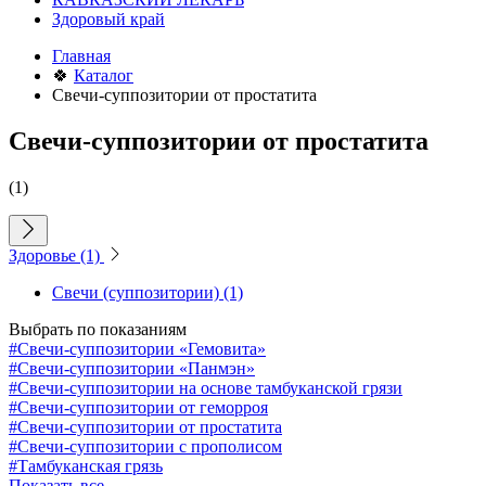
Здоровый край
Главная
🍀
Каталог
Свечи-суппозитории от простатита
Свечи-суппозитории от простатита
(1)
Здоровье
(1)
Свечи (суппозитории)
(1)
Выбрать по показаниям
#Свечи-суппозитории «Гемовита»
#Свечи-суппозитории «Панмэн»
#Свечи-суппозитории на основе тамбуканской грязи
#Свечи-суппозитории от геморроя
#Свечи-суппозитории от простатита
#Свечи-суппозитории с прополисом
#Тамбуканская грязь
Показать все