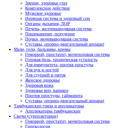
Зрение, здоровье глаз
Комплексное действие
Мужское здоровье
Нервная система и здоровый сон
Органы дыхания, ЛОР
Печень, желчевыводящая система
Пищеварение, похудение
Почки, мочевыводящая система
Суставы, опорно-двигательный аппарат
Мази, гели, бальзамы, кремы
Геморрой, простатит, мочеполовая система
Головая боль, хроническая усталость
Для иммунитета, против простуды
Для рук и ногтей
Для ступней и пяток
Женское здоровье
Здоровая кожа
Здоровье вен, варикоз
Против простуды, гайморита
Суставы, опорно-двигательный аппарат
Тамбуканские грязи и аппликаторы
Аппликаторы тамбуканские
Свечи (суппозитории)
Геморрой, простатит, мочеполовая система
Гинекология