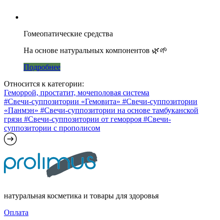
Гомеопатические средства
На основе натуральных компонентов 🌿🌱
Подробнее
Относится к категории:
Геморрой, простатит, мочеполовая система
#Свечи-суппозитории «Гемовита»
#Свечи-суппозитории
«Панмэн»
#Свечи-суппозитории на основе тамбуканской
грязи
#Свечи-суппозитории от геморроя
#Свечи-
суппозитории с прополисом
натуральная косметика и товары для здоровья
Оплата