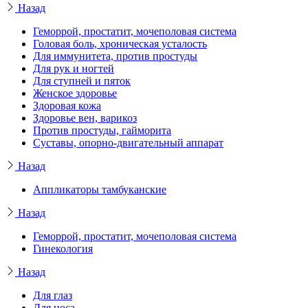
Назад
Геморрой, простатит, мочеполовая система
Головая боль, хроническая усталость
Для иммунитета, против простуды
Для рук и ногтей
Для ступней и пяток
Женское здоровье
Здоровая кожа
Здоровье вен, варикоз
Против простуды, гайморита
Суставы, опорно-двигательный аппарат
Назад
Аппликаторы тамбуканские
Назад
Геморрой, простатит, мочеполовая система
Гинекология
Назад
Для глаз
Для носа