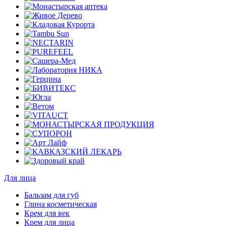
Для лица
Бальзам для губ
Глина косметическая
Крем для век
Крем для лица