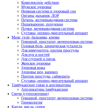
Комплексное действие
Мужское здоровье
Нервная система и здоровый сон
Органы дыхания, ЛОР
Печень, желчевыводящая система
Пищеварение, похудение
Почки, мочевыводящая система
Суставы, опорно-двигательный аппарат
Мази, гели, бальзамы, кремы
Геморрой, простатит, мочеполовая система
Головая боль, хроническая усталость
Для иммунитета, против простуды
Для рук и ногтей
Для ступней и пяток
Женское здоровье
Здоровая кожа
Здоровье вен, варикоз
Против простуды, гайморита
Суставы, опорно-двигательный аппарат
Тамбуканские грязи и аппликаторы
Аппликаторы тамбуканские
Свечи (суппозитории)
Геморрой, простатит, мочеполовая система
Гинекология
Капли, масла, спреи