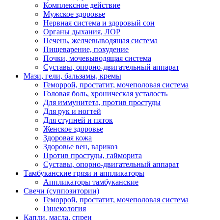
Комплексное действие
Мужское здоровье
Нервная система и здоровый сон
Органы дыхания, ЛОР
Печень, желчевыводящая система
Пищеварение, похудение
Почки, мочевыводящая система
Суставы, опорно-двигательный аппарат
Мази, гели, бальзамы, кремы
Геморрой, простатит, мочеполовая система
Головая боль, хроническая усталость
Для иммунитета, против простуды
Для рук и ногтей
Для ступней и пяток
Женское здоровье
Здоровая кожа
Здоровье вен, варикоз
Против простуды, гайморита
Суставы, опорно-двигательный аппарат
Тамбуканские грязи и аппликаторы
Аппликаторы тамбуканские
Свечи (суппозитории)
Геморрой, простатит, мочеполовая система
Гинекология
Капли, масла, спреи