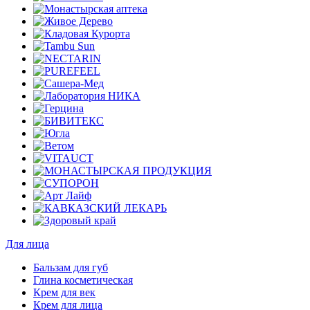
Для лица
Бальзам для губ
Глина косметическая
Крем для век
Крем для лица