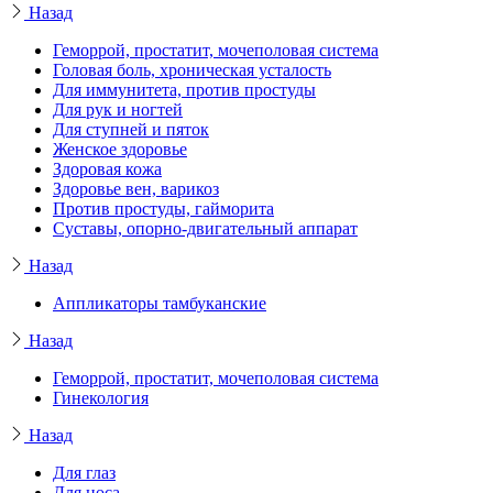
Назад
Геморрой, простатит, мочеполовая система
Головая боль, хроническая усталость
Для иммунитета, против простуды
Для рук и ногтей
Для ступней и пяток
Женское здоровье
Здоровая кожа
Здоровье вен, варикоз
Против простуды, гайморита
Суставы, опорно-двигательный аппарат
Назад
Аппликаторы тамбуканские
Назад
Геморрой, простатит, мочеполовая система
Гинекология
Назад
Для глаз
Для носа