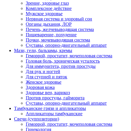
Зрение, здоровье глаз
Комплексное действие
Мужское здоровье
Нервная система и здоровый сон
Органы дыхания, ЛОР
Печень, желчевыводящая система
Пищеварение, похудение
Почки, мочевыводящая система
Суставы, опорно-двигательный аппарат
Мази, гели, бальзамы, кремы
Геморрой, простатит, мочеполовая система
Головая боль, хроническая усталость
Для иммунитета, против простуды
Для рук и ногтей
Для ступней и пяток
Женское здоровье
Здоровая кожа
Здоровье вен, варикоз
Против простуды, гайморита
Суставы, опорно-двигательный аппарат
Тамбуканские грязи и аппликаторы
Аппликаторы тамбуканские
Свечи (суппозитории)
Геморрой, простатит, мочеполовая система
Гинекология