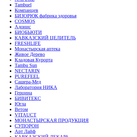
Tambuel
Компанцев
БИЗОРЮК фабрика здоровья
COSMOS
Адонис
БИОБЬЮТИ
КАВКАЗСКИЙ ЦЕЛИТЕЛЬ
FRESHLIFE
Монастырская аптека
Живое Дерево
Кладовая Курорта
Tambu Sun
NECTARIN
PUREFEEL
Сашера-Мед
Лаборатория НИКА
Герцина
БИВИТЕКС
Югла
Ветом
VITAUCT
МОНАСТЫРСКАЯ ПРОДУКЦИЯ
СУПОРОН
Арт Лайф
КАВКАЗСКИЙ ЛЕКАРЬ