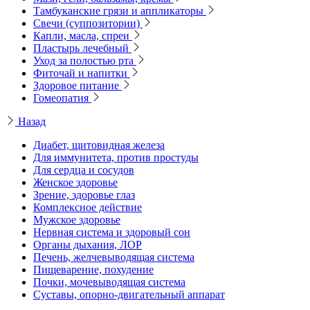
Тамбуканские грязи и аппликаторы
Свечи (суппозитории)
Капли, масла, спреи
Пластырь лечебный
Уход за полостью рта
Фиточай и напитки
Здоровое питание
Гомеопатия
Назад
Диабет, щитовидная железа
Для иммунитета, против простуды
Для сердца и сосудов
Женское здоровье
Зрение, здоровье глаз
Комплексное действие
Мужское здоровье
Нервная система и здоровый сон
Органы дыхания, ЛОР
Печень, желчевыводящая система
Пищеварение, похудение
Почки, мочевыводящая система
Суставы, опорно-двигательный аппарат