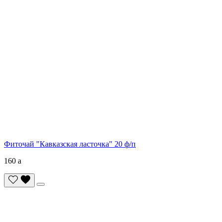
Фиточай "Кавказская ласточка" 20 ф/п
160
a