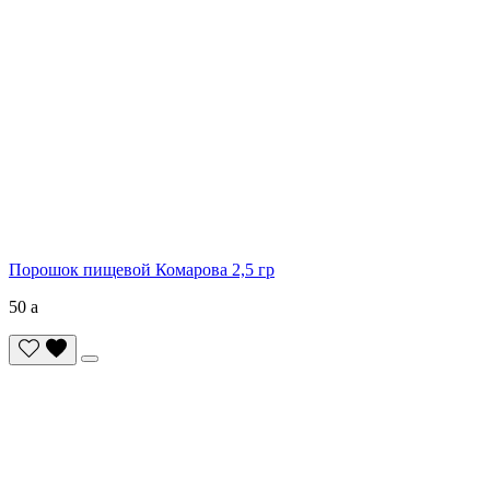
Порошок пищевой Комарова 2,5 гр
50
a