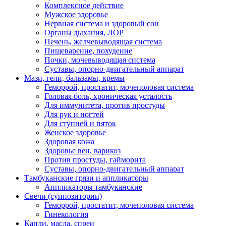
Комплексное действие
Мужское здоровье
Нервная система и здоровый сон
Органы дыхания, ЛОР
Печень, желчевыводящая система
Пищеварение, похудение
Почки, мочевыводящая система
Суставы, опорно-двигательный аппарат
Мази, гели, бальзамы, кремы
Геморрой, простатит, мочеполовая система
Головая боль, хроническая усталость
Для иммунитета, против простуды
Для рук и ногтей
Для ступней и пяток
Женское здоровье
Здоровая кожа
Здоровье вен, варикоз
Против простуды, гайморита
Суставы, опорно-двигательный аппарат
Тамбуканские грязи и аппликаторы
Аппликаторы тамбуканские
Свечи (суппозитории)
Геморрой, простатит, мочеполовая система
Гинекология
Капли, масла, спреи