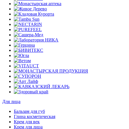
Для лица
Бальзам для губ
Глина косметическая
Крем для век
Крем для лица