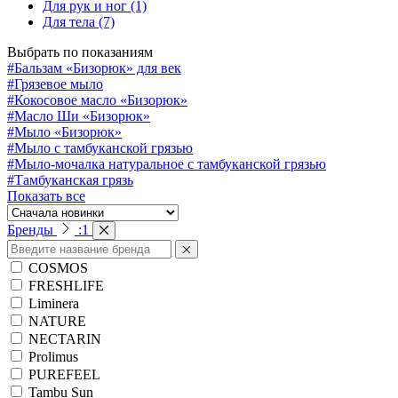
Для рук и ног
(1)
Для тела
(7)
Выбрать по показаниям
#Бальзам «Бизорюк» для век
#Грязевое мыло
#Кокосовое масло «Бизорюк»
#Масло Ши «Бизорюк»
#Мыло «Бизорюк»
#Мыло с тамбуканской грязью
#Мыло-мочалка натуральное с тамбуканской грязью
#Тамбуканская грязь
Показать все
Бренды
:
1
COSMOS
FRESHLIFE
Liminera
NATURE
NECTARIN
Prolimus
PUREFEEL
Tambu Sun