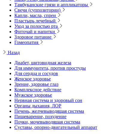
Тамбуканские грязи и аппликаторы
Свечи (суппозитории)
Капли, масла, спреи
Пластырь лечебный
Уход за полостью рта
Фиточай и напитки
Здоровое питание
Гомеопатия
Назад
Диабет, щитовидная железа
Для иммунитета, против простуды
Для сердца и сосудов
Женское здоровье
Зрение, здоровье глаз
Комплексное действие
Мужское здоровье
Нервная система и здоровый сон
Органы дыхания, ЛОР
Печень, желчевыводящая система
Пищеварение, похудение
Почки, мочевыводящая система
Суставы, опорно-двигательный аппарат