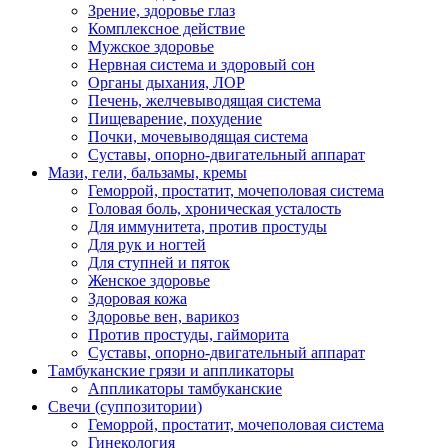
Зрение, здоровье глаз
Комплексное действие
Мужское здоровье
Нервная система и здоровый сон
Органы дыхания, ЛОР
Печень, желчевыводящая система
Пищеварение, похудение
Почки, мочевыводящая система
Суставы, опорно-двигательный аппарат
Мази, гели, бальзамы, кремы
Геморрой, простатит, мочеполовая система
Головая боль, хроническая усталость
Для иммунитета, против простуды
Для рук и ногтей
Для ступней и пяток
Женское здоровье
Здоровая кожа
Здоровье вен, варикоз
Против простуды, гайморита
Суставы, опорно-двигательный аппарат
Тамбуканские грязи и аппликаторы
Аппликаторы тамбуканские
Свечи (суппозитории)
Геморрой, простатит, мочеполовая система
Гинекология