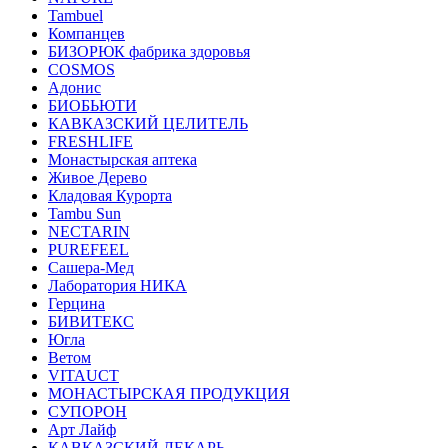
Tambuel
Компанцев
БИЗОРЮК фабрика здоровья
COSMOS
Адонис
БИОБЬЮТИ
КАВКАЗСКИЙ ЦЕЛИТЕЛЬ
FRESHLIFE
Монастырская аптека
Живое Дерево
Кладовая Курорта
Tambu Sun
NECTARIN
PUREFEEL
Сашера-Мед
Лаборатория НИКА
Герцина
БИВИТЕКС
Югла
Ветом
VITAUCT
МОНАСТЫРСКАЯ ПРОДУКЦИЯ
СУПОРОН
Арт Лайф
КАВКАЗСКИЙ ЛЕКАРЬ