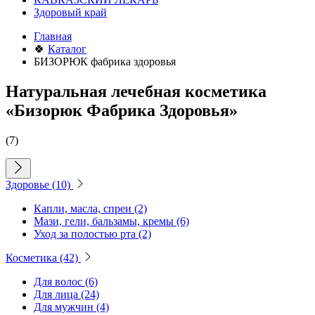
Здоровый край
Главная
🍀
Каталог
БИЗОРЮК фабрика здоровья
Натуральная лечебная косметика
«Бизорюк Фабрика Здоровья»
(7)
Здоровье
(10)
Капли, масла, спреи
(2)
Мази, гели, бальзамы, кремы
(6)
Уход за полостью рта
(2)
Косметика
(42)
Для волос
(6)
Для лица
(24)
Для мужчин
(4)