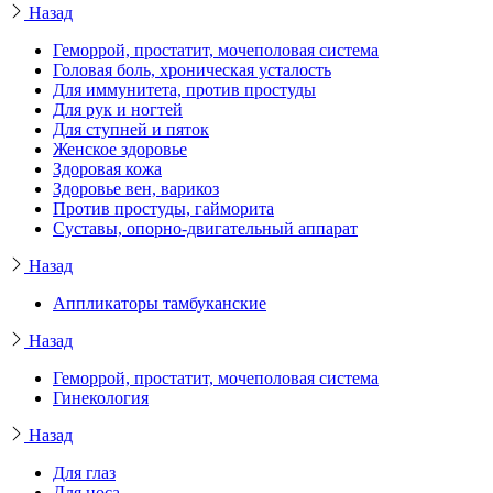
Назад
Геморрой, простатит, мочеполовая система
Головая боль, хроническая усталость
Для иммунитета, против простуды
Для рук и ногтей
Для ступней и пяток
Женское здоровье
Здоровая кожа
Здоровье вен, варикоз
Против простуды, гайморита
Суставы, опорно-двигательный аппарат
Назад
Аппликаторы тамбуканские
Назад
Геморрой, простатит, мочеполовая система
Гинекология
Назад
Для глаз
Для носа