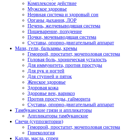
Комплексное действие
Мужское здоровье
Нервная система и здоровый сон
Органы дыхания, ЛОР
Печень, желчевыводящая система
Пищеварение, похудение
Почки, мочевыводящая система
Суставы, опорно-двигательный аппарат
Мази, гели, бальзамы, кремы
Геморрой, простатит, мочеполовая система
Головая боль, хроническая усталость
Для иммунитета, против простуды
Для рук и ногтей
Для ступней и пяток
Женское здоровье
Здоровая кожа
Здоровье вен, варикоз
Против простуды, гайморита
Суставы, опорно-двигательный аппарат
Тамбуканские грязи и аппликаторы
Аппликаторы тамбуканские
Свечи (суппозитории)
Геморрой, простатит, мочеполовая система
Гинекология
Капли, масла, спреи