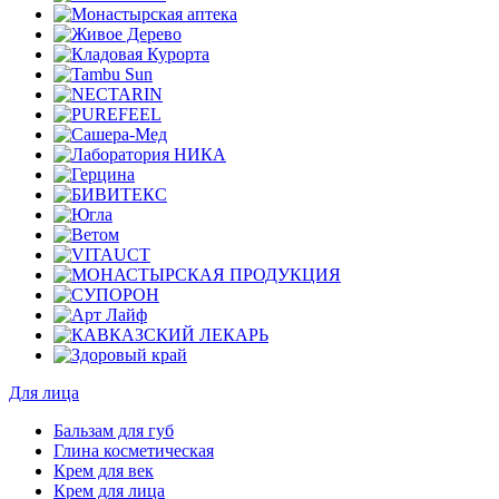
Для лица
Бальзам для губ
Глина косметическая
Крем для век
Крем для лица