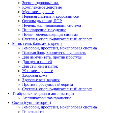
Зрение, здоровье глаз
Комплексное действие
Мужское здоровье
Нервная система и здоровый сон
Органы дыхания, ЛОР
Печень, желчевыводящая система
Пищеварение, похудение
Почки, мочевыводящая система
Суставы, опорно-двигательный аппарат
Мази, гели, бальзамы, кремы
Геморрой, простатит, мочеполовая система
Головая боль, хроническая усталость
Для иммунитета, против простуды
Для рук и ногтей
Для ступней и пяток
Женское здоровье
Здоровая кожа
Здоровье вен, варикоз
Против простуды, гайморита
Суставы, опорно-двигательный аппарат
Тамбуканские грязи и аппликаторы
Аппликаторы тамбуканские
Свечи (суппозитории)
Геморрой, простатит, мочеполовая система
Гинекология