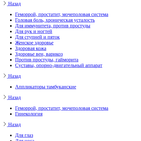
Назад
Геморрой, простатит, мочеполовая система
Головая боль, хроническая усталость
Для иммунитета, против простуды
Для рук и ногтей
Для ступней и пяток
Женское здоровье
Здоровая кожа
Здоровье вен, варикоз
Против простуды, гайморита
Суставы, опорно-двигательный аппарат
Назад
Аппликаторы тамбуканские
Назад
Геморрой, простатит, мочеполовая система
Гинекология
Назад
Для глаз
Для носа