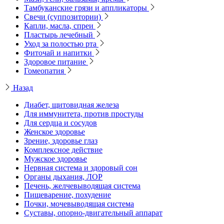
Тамбуканские грязи и аппликаторы
Свечи (суппозитории)
Капли, масла, спреи
Пластырь лечебный
Уход за полостью рта
Фиточай и напитки
Здоровое питание
Гомеопатия
Назад
Диабет, щитовидная железа
Для иммунитета, против простуды
Для сердца и сосудов
Женское здоровье
Зрение, здоровье глаз
Комплексное действие
Мужское здоровье
Нервная система и здоровый сон
Органы дыхания, ЛОР
Печень, желчевыводящая система
Пищеварение, похудение
Почки, мочевыводящая система
Суставы, опорно-двигательный аппарат