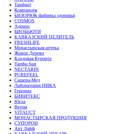
Tambuel
Компанцев
БИЗОРЮК фабрика здоровья
COSMOS
Адонис
БИОБЬЮТИ
КАВКАЗСКИЙ ЦЕЛИТЕЛЬ
FRESHLIFE
Монастырская аптека
Живое Дерево
Кладовая Курорта
Tambu Sun
NECTARIN
PUREFEEL
Сашера-Мед
Лаборатория НИКА
Герцина
БИВИТЕКС
Югла
Ветом
VITAUCT
МОНАСТЫРСКАЯ ПРОДУКЦИЯ
СУПОРОН
Арт Лайф
КАВКАЗСКИЙ ЛЕКАРЬ