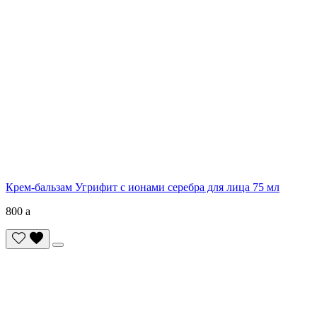
Крем-бальзам Угрифит с ионами серебра для лица 75 мл
800
a