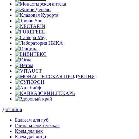
Для лица
Бальзам для губ
Глина косметическая
Крем для век
Крем для лица