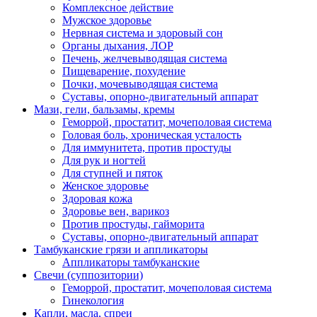
Комплексное действие
Мужское здоровье
Нервная система и здоровый сон
Органы дыхания, ЛОР
Печень, желчевыводящая система
Пищеварение, похудение
Почки, мочевыводящая система
Суставы, опорно-двигательный аппарат
Мази, гели, бальзамы, кремы
Геморрой, простатит, мочеполовая система
Головая боль, хроническая усталость
Для иммунитета, против простуды
Для рук и ногтей
Для ступней и пяток
Женское здоровье
Здоровая кожа
Здоровье вен, варикоз
Против простуды, гайморита
Суставы, опорно-двигательный аппарат
Тамбуканские грязи и аппликаторы
Аппликаторы тамбуканские
Свечи (суппозитории)
Геморрой, простатит, мочеполовая система
Гинекология
Капли, масла, спреи