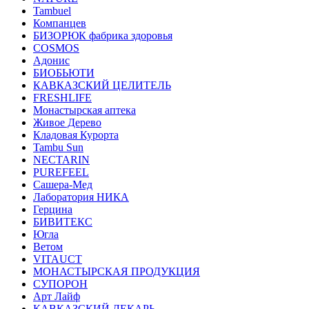
Tambuel
Компанцев
БИЗОРЮК фабрика здоровья
COSMOS
Адонис
БИОБЬЮТИ
КАВКАЗСКИЙ ЦЕЛИТЕЛЬ
FRESHLIFE
Монастырская аптека
Живое Дерево
Кладовая Курорта
Tambu Sun
NECTARIN
PUREFEEL
Сашера-Мед
Лаборатория НИКА
Герцина
БИВИТЕКС
Югла
Ветом
VITAUCT
МОНАСТЫРСКАЯ ПРОДУКЦИЯ
СУПОРОН
Арт Лайф
КАВКАЗСКИЙ ЛЕКАРЬ