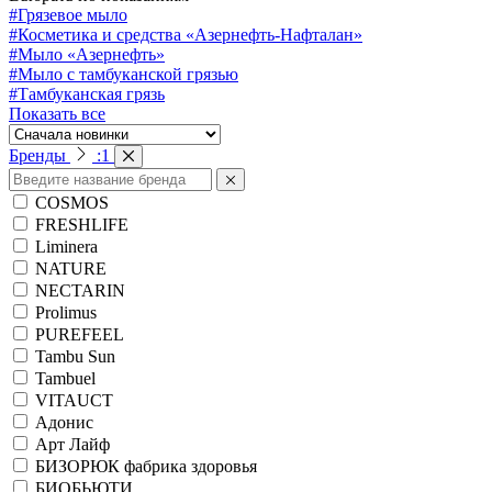
#Грязевое мыло
#Косметика и средства «Азернефть-Нафталан»
#Мыло «Азернефть»
#Мыло с тамбуканской грязью
#Тамбуканская грязь
Показать все
Бренды
:
1
COSMOS
FRESHLIFE
Liminera
NATURE
NECTARIN
Prolimus
PUREFEEL
Tambu Sun
Tambuel
VITAUCT
Адонис
Арт Лайф
БИЗОРЮК фабрика здоровья
БИОБЬЮТИ