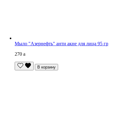
Мыло "Азернефть" анти акне для лица 95 гр
270
a
В корзину