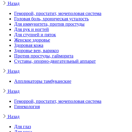
Назад
Геморрой, простатит, мочеполовая система
Головая боль, хроническая усталость
Для иммунитета, против простуды
Для рук и ногтей
Для ступней и пяток
Женское здоровье
Здоровая кожа
Здоровье вен, варикоз
Против простуды, гайморита
Суставы, опорно-двигательный аппарат
Назад
Аппликаторы тамбуканские
Назад
Геморрой, простатит, мочеполовая система
Гинекология
Назад
Для глаз
Для носа