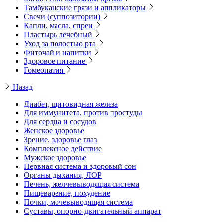
Тамбуканские грязи и аппликаторы
Свечи (суппозитории)
Капли, масла, спреи
Пластырь лечебный
Уход за полостью рта
Фиточай и напитки
Здоровое питание
Гомеопатия
Назад
Диабет, щитовидная железа
Для иммунитета, против простуды
Для сердца и сосудов
Женское здоровье
Зрение, здоровье глаз
Комплексное действие
Мужское здоровье
Нервная система и здоровый сон
Органы дыхания, ЛОР
Печень, желчевыводящая система
Пищеварение, похудение
Почки, мочевыводящая система
Суставы, опорно-двигательный аппарат