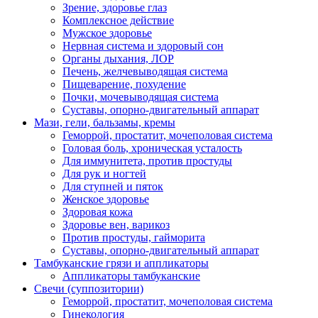
Зрение, здоровье глаз
Комплексное действие
Мужское здоровье
Нервная система и здоровый сон
Органы дыхания, ЛОР
Печень, желчевыводящая система
Пищеварение, похудение
Почки, мочевыводящая система
Суставы, опорно-двигательный аппарат
Мази, гели, бальзамы, кремы
Геморрой, простатит, мочеполовая система
Головая боль, хроническая усталость
Для иммунитета, против простуды
Для рук и ногтей
Для ступней и пяток
Женское здоровье
Здоровая кожа
Здоровье вен, варикоз
Против простуды, гайморита
Суставы, опорно-двигательный аппарат
Тамбуканские грязи и аппликаторы
Аппликаторы тамбуканские
Свечи (суппозитории)
Геморрой, простатит, мочеполовая система
Гинекология