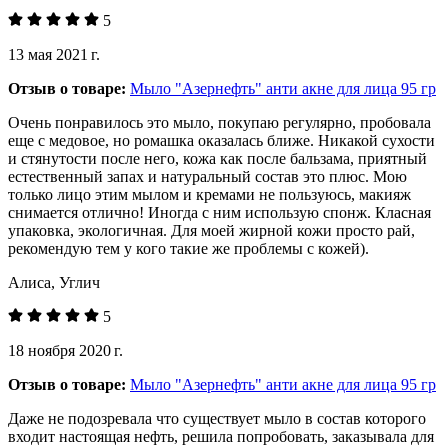
5
13 мая 2021 г.
Отзыв о товаре:
Мыло "Азернефть" анти акне для лица 95 гр
Очень понравилось это мыло, покупаю регулярно, пробовала
еще с медовое, но ромашка оказалась ближе. Никакой сухости
и стянутости после него, кожа как после бальзама, приятный
естественный запах и натуральный состав это плюс. Мою
только лицо этим мылом и кремами не пользуюсь, макияж
снимается отлично! Иногда с ним использую спонж. Класная
упаковка, экологичная. Для моей жирной кожи просто рай,
рекомендую тем у кого такие же проблемы с кожей).
Алиса, Углич
5
18 ноября 2020 г.
Отзыв о товаре:
Мыло "Азернефть" анти акне для лица 95 гр
Даже не подозревала что существует мыло в состав которого
входит настоящая нефть, решила попробовать, заказывала для