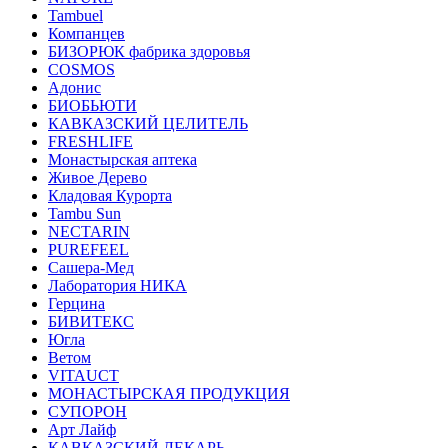
Tambuel
Компанцев
БИЗОРЮК фабрика здоровья
COSMOS
Адонис
БИОБЬЮТИ
КАВКАЗСКИЙ ЦЕЛИТЕЛЬ
FRESHLIFE
Монастырская аптека
Живое Дерево
Кладовая Курорта
Tambu Sun
NECTARIN
PUREFEEL
Сашера-Мед
Лаборатория НИКА
Герцина
БИВИТЕКС
Югла
Ветом
VITAUCT
МОНАСТЫРСКАЯ ПРОДУКЦИЯ
СУПОРОН
Арт Лайф
КАВКАЗСКИЙ ЛЕКАРЬ