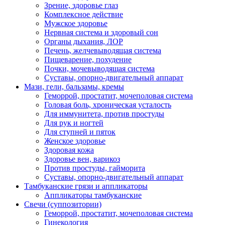
Зрение, здоровье глаз
Комплексное действие
Мужское здоровье
Нервная система и здоровый сон
Органы дыхания, ЛОР
Печень, желчевыводящая система
Пищеварение, похудение
Почки, мочевыводящая система
Суставы, опорно-двигательный аппарат
Мази, гели, бальзамы, кремы
Геморрой, простатит, мочеполовая система
Головая боль, хроническая усталость
Для иммунитета, против простуды
Для рук и ногтей
Для ступней и пяток
Женское здоровье
Здоровая кожа
Здоровье вен, варикоз
Против простуды, гайморита
Суставы, опорно-двигательный аппарат
Тамбуканские грязи и аппликаторы
Аппликаторы тамбуканские
Свечи (суппозитории)
Геморрой, простатит, мочеполовая система
Гинекология