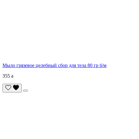
Мыло грязевое целебный сбор для тела 80 гр б/м
355
a