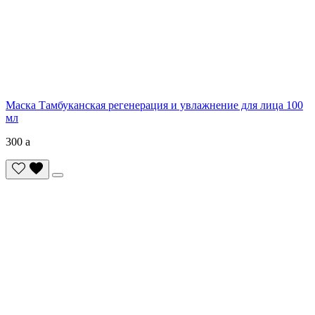
Маска Тамбуканская регенерация и увлажнение для лица 100
мл
300
a