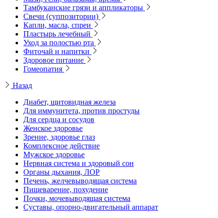
Тамбуканские грязи и аппликаторы
Свечи (суппозитории)
Капли, масла, спреи
Пластырь лечебный
Уход за полостью рта
Фиточай и напитки
Здоровое питание
Гомеопатия
Назад
Диабет, щитовидная железа
Для иммунитета, против простуды
Для сердца и сосудов
Женское здоровье
Зрение, здоровье глаз
Комплексное действие
Мужское здоровье
Нервная система и здоровый сон
Органы дыхания, ЛОР
Печень, желчевыводящая система
Пищеварение, похудение
Почки, мочевыводящая система
Суставы, опорно-двигательный аппарат