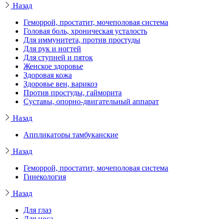
Назад
Геморрой, простатит, мочеполовая система
Головая боль, хроническая усталость
Для иммунитета, против простуды
Для рук и ногтей
Для ступней и пяток
Женское здоровье
Здоровая кожа
Здоровье вен, варикоз
Против простуды, гайморита
Суставы, опорно-двигательный аппарат
Назад
Аппликаторы тамбуканские
Назад
Геморрой, простатит, мочеполовая система
Гинекология
Назад
Для глаз
Для носа