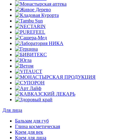
Для лица
Бальзам для губ
Глина косметическая
Крем для век
Крем для лица