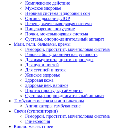
Комплексное действие
Мужское здоровье
Нервная система и здоровый сон
Органы дыхания, ЛОР
Печень, желчевыводящая система
Пищеварение, похудение
Почки, мочевыводящая система
Суставы, опорно-двигательный аппарат
Мази, гели, бальзамы, кремы
Геморрой, простатит, мочеполовая система
Головая боль, хроническая усталость
Для иммунитета, против простуды
Для рук и ногтей
Для ступней и пяток
Женское здоровье
Здоровая кожа
Здоровье вен, варикоз
Против простуды, гайморита
Суставы, опорно-двигательный аппарат
Тамбуканские грязи и аппликаторы
Аппликаторы тамбуканские
Свечи (суппозитории)
Геморрой, простатит, мочеполовая система
Гинекология
Капли, масла, спреи