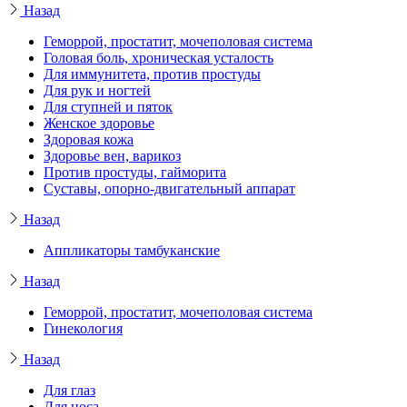
Назад
Геморрой, простатит, мочеполовая система
Головая боль, хроническая усталость
Для иммунитета, против простуды
Для рук и ногтей
Для ступней и пяток
Женское здоровье
Здоровая кожа
Здоровье вен, варикоз
Против простуды, гайморита
Суставы, опорно-двигательный аппарат
Назад
Аппликаторы тамбуканские
Назад
Геморрой, простатит, мочеполовая система
Гинекология
Назад
Для глаз
Для носа