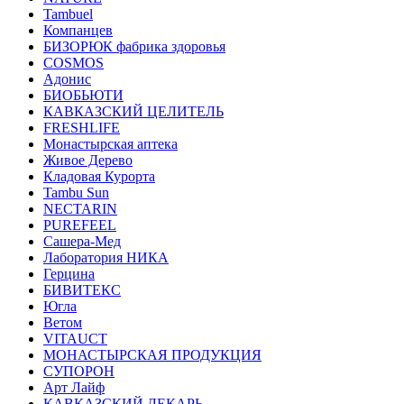
Tambuel
Компанцев
БИЗОРЮК фабрика здоровья
COSMOS
Адонис
БИОБЬЮТИ
КАВКАЗСКИЙ ЦЕЛИТЕЛЬ
FRESHLIFE
Монастырская аптека
Живое Дерево
Кладовая Курорта
Tambu Sun
NECTARIN
PUREFEEL
Сашера-Мед
Лаборатория НИКА
Герцина
БИВИТЕКС
Югла
Ветом
VITAUCT
МОНАСТЫРСКАЯ ПРОДУКЦИЯ
СУПОРОН
Арт Лайф
КАВКАЗСКИЙ ЛЕКАРЬ