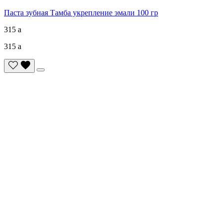
Паста зубная Тамба укрепление эмали 100 гр
315
a
315
a