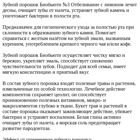
Зубной порошок Биобьюти №3 Отбеливание с лимоном лечит
десны, очищает зубы от налета, устраняет зубной камень и
уничтожает бактерии в полости рта.
Предназначен для гигиенического ухода за полостью рта при
склонности к образованию зубного камня. Помогает
справиться с желтым налётом на зубной эмали, вызванным
курением, употреблением крепкого черного чая и/или кофе.
Зубной порошок Биобьюти осуществляет чистку мягко и
бережно, укрепляет эмаль, способствует снижению
чувствительности зубов. Подходит для всей семьи, имеет
мягкую консистенцию и приятный вкус
В состав зубного порошка входят полезные травы и растения,
измельченные по особой технологии. Лечебное действие
компонентов сохраняет цеолит, он способствует
проникновению полезных витаминов, микро- и
макроэлементов глубоко в ткани. Букет трав и растений в
составе порошка оказывает заживляющее действие, убивает
бактерии и устраняет воспаления. Белая глина активно
очищает зубы от налета, а морская соль предотвращает
развитие пародонтоза.
Эффект от применения зубного порошка: