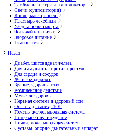
Тамбуканские грязи и аппликаторы
Свечи (суппозитории)
Капли, масла, спреи
Пластырь лечебный
Уход за полостью рта
Фиточай и напитки
Здоровое питание
Гомеопатия
Назад
Диабет, щитовидная железа
Для иммунитета, против простуды
Для сердца и сосудов
Женское здоровье
Зрение, здоровье глаз
Комплексное действие
Мужское здоровье
Нервная система и здоровый сон
Органы дыхания, ЛОР
Печень, желчевыводящая система
Пищеварение, похудение
Почки, мочевыводящая система
Суставы, опорно-двигательный аппарат