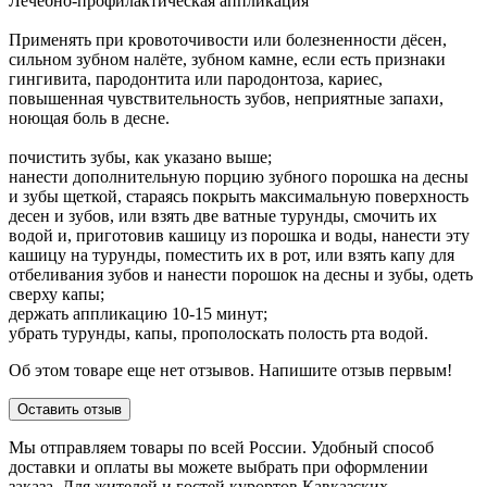
Лечебно-профилактическая аппликация
Применять при кровоточивости или болезненности дёсен,
сильном зубном налёте, зубном камне, если есть признаки
гингивита, пародонтита или пародонтоза, кариес,
повышенная чувствительность зубов, неприятные запахи,
ноющая боль в десне.
почистить зубы, как указано выше;
нанести дополнительную порцию зубного порошка на десны
и зубы щеткой, стараясь покрыть максимальную поверхность
десен и зубов, или взять две ватные турунды, смочить их
водой и, приготовив кашицу из порошка и воды, нанести эту
кашицу на турунды, поместить их в рот, или взять капу для
отбеливания зубов и нанести порошок на десны и зубы, одеть
сверху капы;
держать аппликацию 10-15 минут;
убрать турунды, капы, прополоскать полость рта водой.
Об этом товаре еще нет отзывов. Напишите отзыв первым!
Оставить отзыв
Мы отправляем товары по всей России. Удобный способ
доставки и оплаты вы можете выбрать при оформлении
заказа. Для жителей и гостей курортов Кавказских