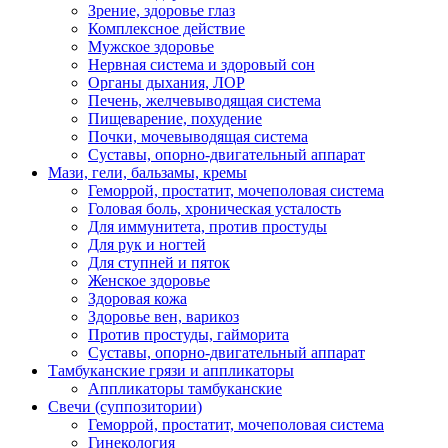
Зрение, здоровье глаз
Комплексное действие
Мужское здоровье
Нервная система и здоровый сон
Органы дыхания, ЛОР
Печень, желчевыводящая система
Пищеварение, похудение
Почки, мочевыводящая система
Суставы, опорно-двигательный аппарат
Мази, гели, бальзамы, кремы
Геморрой, простатит, мочеполовая система
Головая боль, хроническая усталость
Для иммунитета, против простуды
Для рук и ногтей
Для ступней и пяток
Женское здоровье
Здоровая кожа
Здоровье вен, варикоз
Против простуды, гайморита
Суставы, опорно-двигательный аппарат
Тамбуканские грязи и аппликаторы
Аппликаторы тамбуканские
Свечи (суппозитории)
Геморрой, простатит, мочеполовая система
Гинекология