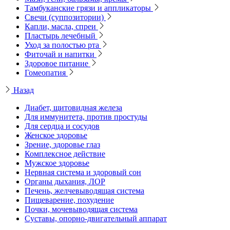
Тамбуканские грязи и аппликаторы
Свечи (суппозитории)
Капли, масла, спреи
Пластырь лечебный
Уход за полостью рта
Фиточай и напитки
Здоровое питание
Гомеопатия
Назад
Диабет, щитовидная железа
Для иммунитета, против простуды
Для сердца и сосудов
Женское здоровье
Зрение, здоровье глаз
Комплексное действие
Мужское здоровье
Нервная система и здоровый сон
Органы дыхания, ЛОР
Печень, желчевыводящая система
Пищеварение, похудение
Почки, мочевыводящая система
Суставы, опорно-двигательный аппарат