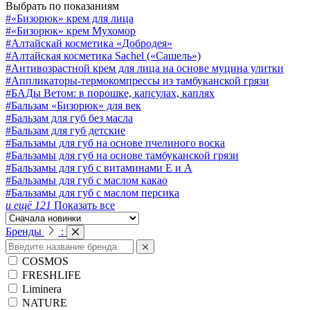
Выбрать по показаниям
#«Бизорюк» крем для лица
#«Бизорюк» крем Мухомор
#Алтайскай косметика «Добродея»
#Алтайская косметика Sachel («Сашель»)
#Антивозрастной крем для лица на основе муцина улитки
#Аппликаторы-термокомпрессы из тамбуканской грязи
#БАДы Ветом: в порошке, капсулах, каплях
#Бальзам «Бизорюк» для век
#Бальзам для губ без масла
#Бальзам для губ детские
#Бальзамы для губ на основе пчелиного воска
#Бальзамы для губ на основе тамбуканской грязи
#Бальзамы для губ с витаминами E и A
#Бальзамы для губ с маслом какао
#Бальзамы для губ с маслом персика
и ещё 121
Показать все
Бренды
:
COSMOS
FRESHLIFE
Liminera
NATURE