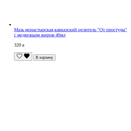
Мазь монастырская кавказский целитель "От простуды"
с медвежьим жиром 40мл
320
a
В корзину