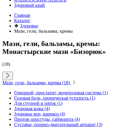
Здоровый край
Главная
Каталог
🍀
Здоровье
Мази, гели, бальзамы, кремы
Мази, гели, бальзамы, кремы:
Монастырские мази «Бизорюк»
(18)
Мази, гели, бальзамы, кремы
(18)
Геморрой, простатит, мочеполовая система
(1)
Головая боль, хроническая усталость
(1)
Для ступней и пяток
(1)
Здоровая кожа
(4)
Здоровье вен, варикоз
(4)
Против простуды, гайморита
(4)
Суставы, опорно-двигательный аппарат
(3)