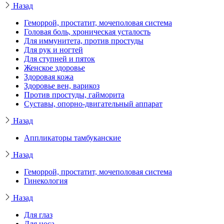
Назад
Геморрой, простатит, мочеполовая система
Головая боль, хроническая усталость
Для иммунитета, против простуды
Для рук и ногтей
Для ступней и пяток
Женское здоровье
Здоровая кожа
Здоровье вен, варикоз
Против простуды, гайморита
Суставы, опорно-двигательный аппарат
Назад
Аппликаторы тамбуканские
Назад
Геморрой, простатит, мочеполовая система
Гинекология
Назад
Для глаз
Для носа