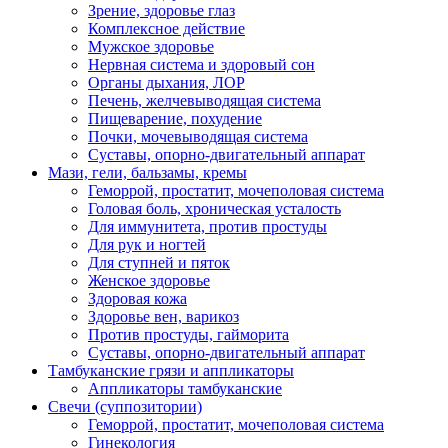
Зрение, здоровье глаз
Комплексное действие
Мужское здоровье
Нервная система и здоровый сон
Органы дыхания, ЛОР
Печень, желчевыводящая система
Пищеварение, похудение
Почки, мочевыводящая система
Суставы, опорно-двигательный аппарат
Мази, гели, бальзамы, кремы
Геморрой, простатит, мочеполовая система
Головая боль, хроническая усталость
Для иммунитета, против простуды
Для рук и ногтей
Для ступней и пяток
Женское здоровье
Здоровая кожа
Здоровье вен, варикоз
Против простуды, гайморита
Суставы, опорно-двигательный аппарат
Тамбуканские грязи и аппликаторы
Аппликаторы тамбуканские
Свечи (суппозитории)
Геморрой, простатит, мочеполовая система
Гинекология