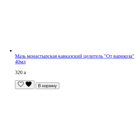
Мазь монастырская кавказский целитель "От варикоза"
40мл
320
a
В корзину