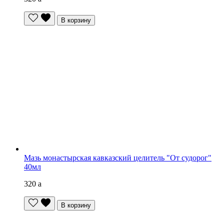
В корзину
Мазь монастырская кавказский целитель "От судорог"
40мл
320
a
В корзину