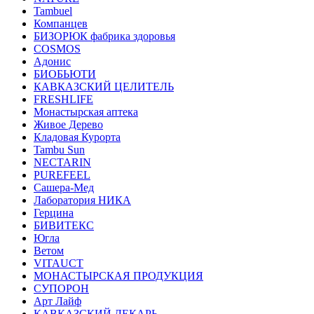
Tambuel
Компанцев
БИЗОРЮК фабрика здоровья
COSMOS
Адонис
БИОБЬЮТИ
КАВКАЗСКИЙ ЦЕЛИТЕЛЬ
FRESHLIFE
Монастырская аптека
Живое Дерево
Кладовая Курорта
Tambu Sun
NECTARIN
PUREFEEL
Сашера-Мед
Лаборатория НИКА
Герцина
БИВИТЕКС
Югла
Ветом
VITAUCT
МОНАСТЫРСКАЯ ПРОДУКЦИЯ
СУПОРОН
Арт Лайф
КАВКАЗСКИЙ ЛЕКАРЬ