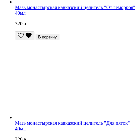
Мазь монастырская кавказский целитель "От геморроя"
40мл
320
a
В корзину
Мазь монастырская кавказский целитель "Для пяток"
40мл
320
a