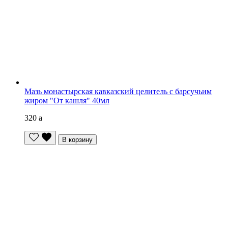
Мазь монастырская кавказский целитель с барсучьим
жиром "От кашля" 40мл
320
a
В корзину